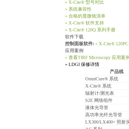
»
X-Cite®
型号对比
»
系统兼容性
»
合格的显微镜清单
»
X-Cite®
软件支持
»
X-Cite® 120Q
系列手册
软件下载
控制面板软件:
»
X-Cite® 120PC
应用案例
»
查看TIRF Microscopy
应用案例(
» LDGI
保修详情
产品线
OmniCure®
系统
X-Cite®
系统
辐射计/测光表
S2E
网络组件
液体光导管
高功率光纤光导管
LX300/LX400+
照射