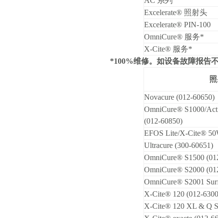
AC
系列
Excelerate®
照射头
Excelerate® PIN-100
OmniCure®
服务*
X-Cite®
服务*
*100%维修。如设备故障报
照
Novacure (012-60650)
OmniCure® S1000/Acti
(012-60850)
EFOS Lite/X-Cite® 50
Ultracure (300-60651)
OmniCure® S1500 (01
OmniCure® S2000 (01
OmniCure® S2001 Surf
X-Cite® 120 (012-6300
X-Cite® 120 XL & Q Se