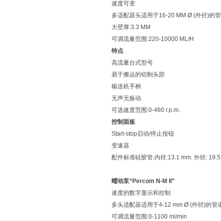
速度可变
多适配器头适用于16-20 MM Ø (外径)的管
大壁厚:3.3 MM
可调流量范围:220-10000 ML/H
特点
高流量台式型号
易于搬运的铝制头部
输送机手柄
无声无振动
可选速度范围:0-460 r.p.m.
控制面板
Start-stop启动/停止按钮
变速器
配件标准硅胶管.内径:13.1 mm. 外径: 19.5
蠕动泵“Percom N-M II”
速度的数字显示和控制
多头适配器适用于4-12 mm Ø (外径)的管道.
可调流量范围:0-1100 ml/min