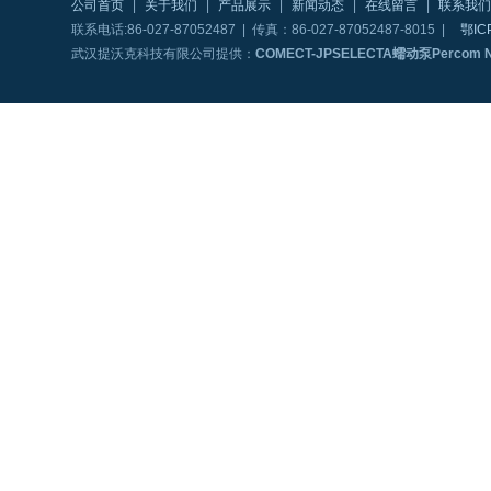
公司首页
|
关于我们
|
产品展示
|
新闻动态
|
在线留言
|
联系我们
联系电话:86-027-87052487 | 传真：86-027-87052487-8015 |
鄂IC
武汉提沃克科技有限公司提供：
COMECT-JPSELECTA蠕动泵Percom N-M