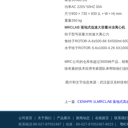
噪音≤65dB (A)
功率AC 220V 50HZ 30A
尺寸850 × 730 × 930 (L × W × H) mm
重量260 kg
MRCLAB 落地式低速大容量冷冻离心机
转子型号容量大转速大离心力
角转子ROTOR-A-6x500-6K 6X500ml 600
水平转子ROTOR-S-6x1000-4.2K 6X1000m
MRC公司的仓库有超过3000种产品，
练有素的技术应用专家团队来帮助他们选
图片和文字信息来源：武汉提沃克科技有
上一篇 :
CENHFR-1LMRCLAB 落地
公司首页
|
关于我们
|
产品展示
|
新闻动态
|
在线留言
|
联系我们
联系电话:86-027-87052487 | 传真：86-027-87052487-8015 |
鄂IC