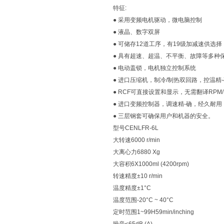
特征:
● 采用变频电机驱动，微电脑控制
● 液晶、数字双屏
● 可储存12道工序，有19级加减速供选择
● 具有超速、超温、不平衡、故障等多种
● 电动盖锁，电机独立控制系统
● 进口压缩机，制冷/制热双回路，控温精
● RCF可直接设置和显示，无需翻译RPM/
● 进口变频控制器，调速精-确，经久耐用
● 三层钢套可确保用户和机器的安全。
型号CENLFR-6L
大转速6000 r/min
大离心力6880 Xg
大容积6X1000ml (4200rpm)
转速精度±10 r/min
温度精度±1°C
温度范围-20°C ~ 40°C
定时范围1~99H59min/inching