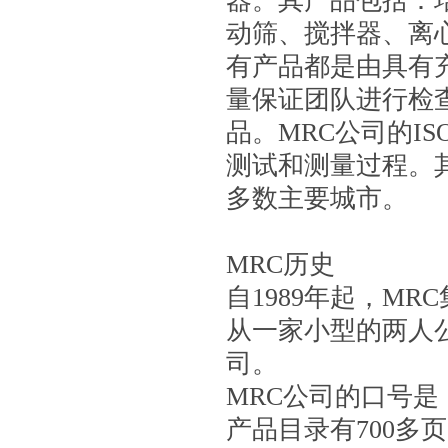
器。
其
产品包括：
动筛、搅拌器、离
有产品都是由
具有
量保证团队
进行
检
品。
MRC公司
的IS
测试和测量过程。
多数主要城市。
MRC历史
自1989年起，M
从一家小型的两人
司。
MRC公司
的口号是
产品目录有700多