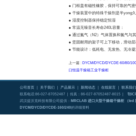
● 门框盖有磁性橡胶，保持可靠的气密
● 干燥装置中的特殊干燥剂是半yong
● 湿度控制器保持稳定恒湿
● 常温无噪音长寿命240L容量：
● 通过氮气（N2）气体置换和氮气与
● 坚固耐用的架子可上下移动，滑动
● 节能设计：低耗电、无发热、无冷
上一篇 :
DYCM/DYCD/DYCDE-60/80
口恒温干燥箱工业干燥柜
公司首页
|
关于我们
|
产品展示
|
新闻动态
|
在线留言
|
联系我们
联系电话:86-027-87052487 | 传真：86-027-87052487-8015 |
鄂IC
武汉提沃克科技有限公司提供：
MRCLAB 进口大型干燥箱干燥柜 （led 显示
DYCM/DYCD/DYCDE-160/240
的详细资料