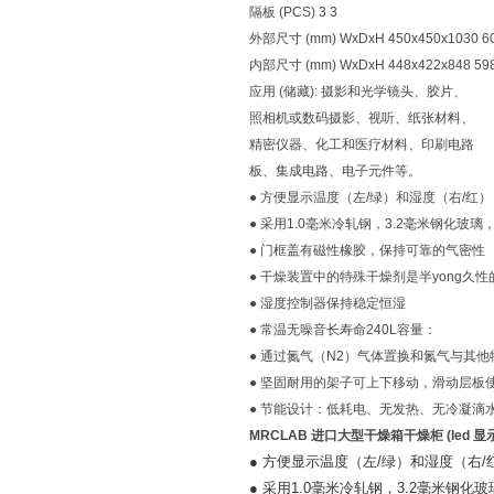
隔板 (PCS) 3 3
外部尺寸 (mm) WxDxH 450x450x1030 60
内部尺寸 (mm) WxDxH 448x422x848 598
应用 (储藏): 摄影和光学镜头、胶片、
照相机或数码摄影、视听、纸张材料、
精密仪器、化工和医疗材料、印刷电路
板、集成电路、电子元件等。
● 方便显示温度（左/绿）和湿度（右/红）
● 采用1.0毫米冷轧钢，3.2毫米钢化玻
● 门框盖有磁性橡胶，保持可靠的气密性
● 干燥装置中的特殊干燥剂是半yong久性
● 湿度控制器保持稳定恒湿
● 常温无噪音长寿命240L容量：
● 通过氮气（N2）气体置换和氮气与其
● 坚固耐用的架子可上下移动，滑动层板
● 节能设计：低耗电、无发热、无冷凝滴
MRCLAB 进口大型干燥箱干燥柜 (led 显
● 方便显示温度（左/绿）和湿度（右/
● 采用1.0毫米冷轧钢，3.2毫米钢化