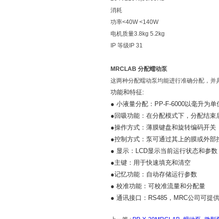
消耗
功率<40W <140W
电机质量3.8kg 5.2kg
IP 等级IP 31
MRCLAB 分配蠕动泵
这两种分配蠕动泵均能进行准确分配，并具
功能和特征:
● 小液量分配：PP-F-6000以毫升为
●
回吸功能：在分配模式下，分配结束
●
操作方式：薄膜键盘和旋转编码开关
●
控制方式：泵可通过其上的膜或外部
● 显示：LCD显示当前运行状态和参数
●
主键：用于快速填充和清空
●
记忆功能：自动存储运行参数
● 校准功能：可校准流量和分配量
● 通讯接口：RS485，MRC公司可提