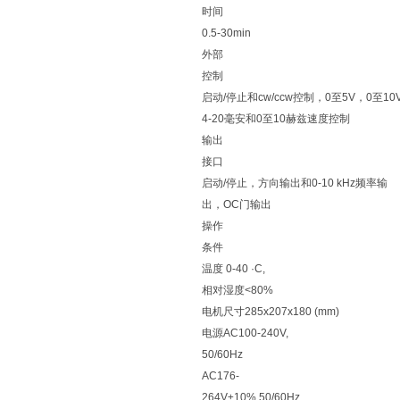
时间
0.5-30min
外部
控制
启动/停止和cw/ccw控制，0至5V，0至10
4-20毫安和0至10赫兹速度控制
输出
接口
启动/停止，方向输出和0-10 kHz频率输
出，OC门输出
操作
条件
温度 0-40 ·C,
相对湿度<80%
电机尺寸285x207x180 (mm)
电源AC100-240V,
50/60Hz
AC176-
264V±10%,50/60Hz