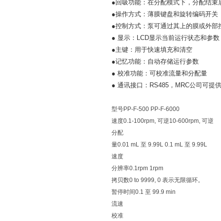
●
回吸功能：在分配模式下，分配结束
●
操作方式：薄膜键盘和旋转编码开关
●
控制方式：泵可通过其上的膜或外部
● 显示：LCD显示当前运行状态和参数
●
主键：用于快速填充和清空
●
记忆功能：自动存储运行参数
● 校准功能：可校准流量和分配量
● 通讯接口：RS485，MRC公司可提
型号PP-F-500 PP-F-6000
速度0.1-100rpm, 可逆10-600rpm, 可逆
分配
量0.01 mL 至 9.99L 0.1 mL 至 9.99L
速度
分辨率0.1rpm 1rpm
拷贝数0 to 9999, 0 表示无限循环。
暂停时间0.1 至 99.9 min
流速
校准