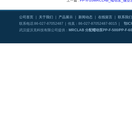
上一篇 :
PP-X-20MRCLAB_蠕动泵_微型
公司首页
|
关于我们
|
产品展示
|
新闻动态
|
在线留言
|
联系我们
联系电话:86-027-87052487 | 传真：86-027-87052487-8015 |
鄂IC
武汉提沃克科技有限公司提供：
MRCLAB 分配蠕动泵PP-F-500/PP-F-60