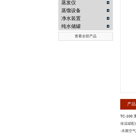
蒸发仪
蒸馏设备
武汉提沃克科技有限公司
净水装置
纯水储罐
查看全部产品
产品
TC-10
保温罐配
-杀菌空