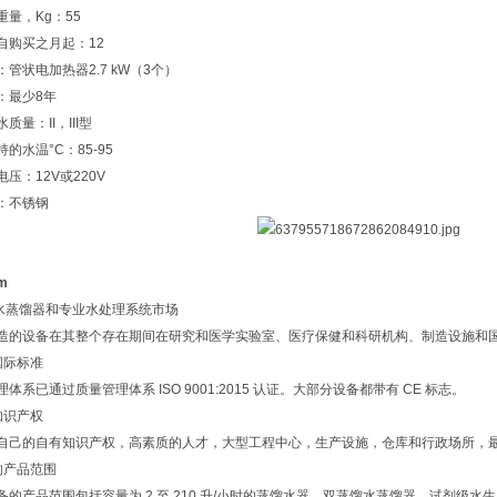
重量，Kg：55
自购买之月起：12
管状电加热器2.7 kW（3个）
：最少8年
质量：II，III型
的水温°С：85-95
压：12V或220V
：不锈钢
m
年水蒸馏器和专业水处理系统市场
m 制造的设备在其整个存在期间在研究和医学实验室、医疗保健和科研机构、制造设施
国际标准
 管理体系已通过质量管理体系 ISO 9001:2015 认证。大部分设备都带有 CE 标志。
知识产权
自己的自有知识产权，高素质的人才，大型工程中心，生产设施，仓库和行政场所，
的产品范围
m 设备的产品范围包括容量为 2 至 210 升/小时的蒸馏水器、双蒸馏水蒸馏器、试剂