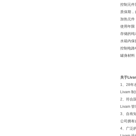
控制元件
质保期，
加热元件：
使用年限
存储的纯水
水箱内保持
控制电路电
罐身材料
关于Liva
1、28
Liva
2、符合
Livam
3、自有
公司拥有
4、广泛
Liva