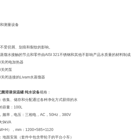
制和测量设备
面不受切屑、划痕和裂纹的影响。
和蒸馏水接触的节点和零件由AISI 321不锈钢和其他不影响产品水质量的材料制成
开/关闭电加热器
/关闭泵
/关闭连接的Livam水蒸馏器
0 无菌溶液保温罐 纯水设备
规格：
：收集、储存和分配通过各种净化方式获得的水
容量：100L
频率，电压：三相电，AC，50Hz，380V
9kVA
×H），mm：1200×585×1120
：地面安装（套件中包含带轮子的平台小车）