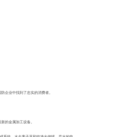
和国防企业中找到了忠实的消费者。
最新的金属加工设备。
级水生成系统、水去离子器和纯净水储罐。产水的电