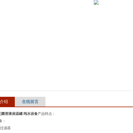
介绍
在线留言
0 无菌溶液保温罐 纯水设备
产品特点：
备：
气过滤器