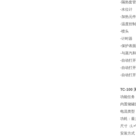
-隔热套管
-水位计
-加热元件
-温度控
-喷头
-计时器
-保护表
-与蒸汽
-自动打
-自动打开
-自动打开
TC-10
功能任务
内置储罐的
电流类型，
功耗：最大
尺寸（L×W
安装方式