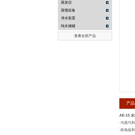
蒸发仪
蒸馏设备
武汉提沃克科技有限公司
净水装置
纯水储罐
查看全部产品
产品
AE-15
-与蒸汽
-耗电低