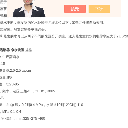
中用于蒸发的水位是自动保持的。
器获得25 - 40°C温度的蒸馏物的可能性。蒸馏器是单独购买的。
水管和蒸馏物排放管包含在套件中
中供水中断，蒸发室内的水位降至允许水位以下，加热元件将自动关闭。
墙式安装。墙支架需要单独购买。
却和蒸发的水可以从两个不同的来源分开供应。送入蒸发室的水的电导率应大于2 μS/
 水蒸馏器 净水装置
规格
：生产蒸馏水
h
:15
率:2.0-2.5 µs/cm
质量:Ⅲ型
，℃:70-85
频率，电压:三相AC，50Hz，380V
VA
l/h (在压力0.2到0.4 MPa，水温从10到12°С时):110
Pa:0.1-0.4
宽×高），mm:325×275×460