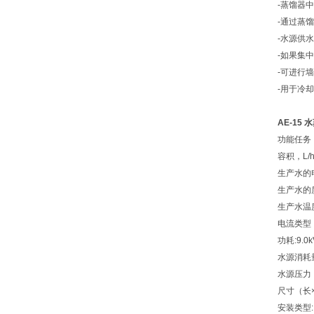
-蒸馏器
-通过蒸馏
-水源供
-如果集
-可进行
-用于冷
AE-15
功能任务
容积，L/
生产水的电导
生产水的
生产水温度
电流类型，
功耗:9.0k
水源消耗量，
水源压力，M
尺寸（长×
安装类型: