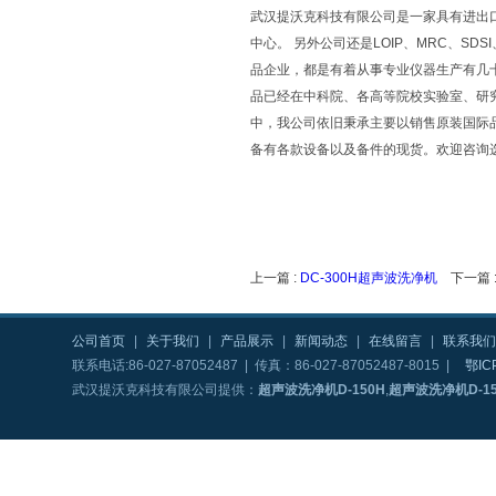
武汉提沃克科技有限公司是一家具有进出
中心。 另外公司还是LOIP、MRC、SDSI
品企业，都是有着从事专业仪器生产有几十年历
品已经在中科院、各高等院校实验室、研
中，我公司依旧秉承主要以销售原装国际
备有各款设备以及备件的现货。欢迎咨询
上一篇 :
DC-300H超声波洗净机
下一篇 
公司首页
|
关于我们
|
产品展示
|
新闻动态
|
在线留言
|
联系我们
联系电话:86-027-87052487 | 传真：86-027-87052487-8015 |
鄂IC
武汉提沃克科技有限公司提供：
超声波洗净机D-150H
,
超声波洗净机D-15