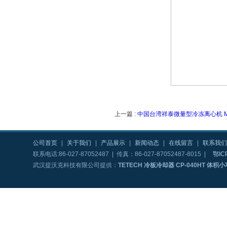
上一篇 :
中国台湾祥泰微量型冷冻离心机 MC
公司首页
|
关于我们
|
产品展示
|
新闻动态
|
在线留言
|
联系我们
联系电话:86-027-87052487 | 传真：86-027-87052487-8015 |
鄂IC
武汉提沃克科技有限公司提供：
TETECH 冷板冷却器 CP-040HT 体积小