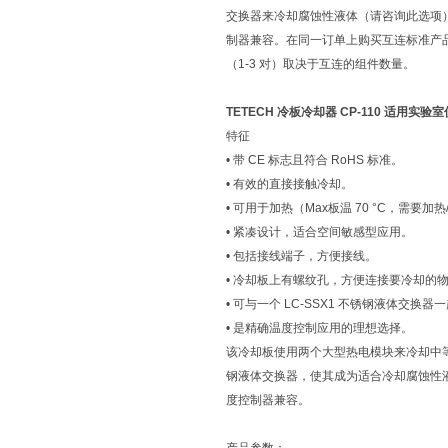
交换器来冷却腐蚀性液体（请咨询此选项）。可用于
制器兼容。在同一订单上购买互连标准产
（1-3 对）取决于互连的组件数量。
TETECH 冷板冷却器 CP-110 适用实验
特征
• 带 CE 标志且符合 RoHS 标准。
• 有效的直接接触冷却。
• 可用于加热（Max板温 70 °C，需要加
• 紧凑设计，适合空间敏感型应用。
• 包括接线端子，方便接线。
• 冷却板上有螺纹孔，方便连接要冷却的
• 可与一个 LC-SSX1 不锈钢液体交
• 是精确温度控制应用的理想选择。
该冷却板使用两个大型热电模块来冷却中等
钢液体交换器，使其成为适合冷却腐蚀性液体的液体
度控制器兼容。