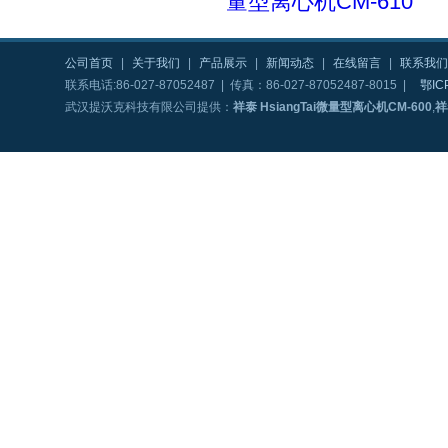
量型离心机CM-610
公司首页
|
关于我们
|
产品展示
|
新闻动态
|
在线留言
|
联系我们
联系电话:86-027-87052487 | 传真：86-027-87052487-8015 |
鄂IC
武汉提沃克科技有限公司提供：
祥泰 HsiangTai微量型离心机CM-600
,
祥