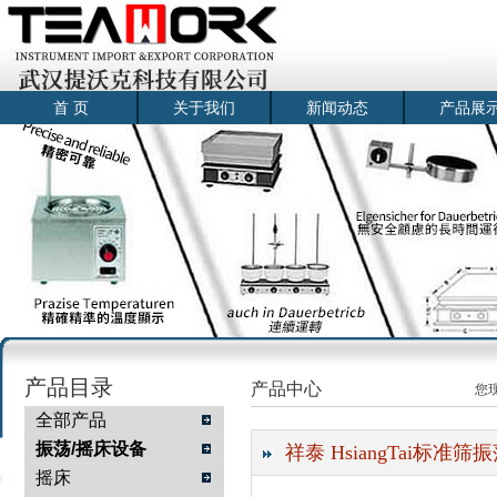
首 页
关于我们
新闻动态
产品展
产品目录
产品中心
您
全部产品
振荡/摇床设备
祥泰 HsiangTai标准筛振
摇床