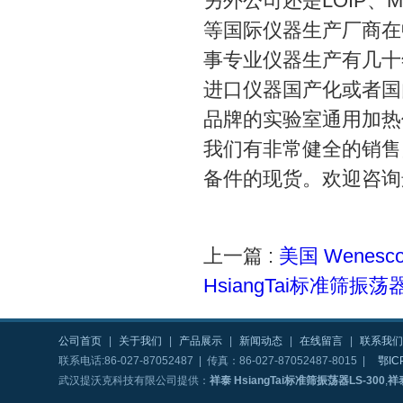
另外公司还是LOIP、MRC、
等国际仪器生产厂商在
事专业仪器生产有几十
进口仪器国产化或者国
品牌的实验室通用加热
我们有非常健全的销售
备件的现货。欢迎咨询
上一篇 :
美国 Wenesc
HsiangTai标准筛振荡
公司首页
|
关于我们
|
产品展示
|
新闻动态
|
在线留言
|
联系我们
联系电话:86-027-87052487 | 传真：86-027-87052487-8015 |
鄂IC
武汉提沃克科技有限公司提供：
祥泰 HsiangTai标准筛振荡器LS-300
,
祥泰