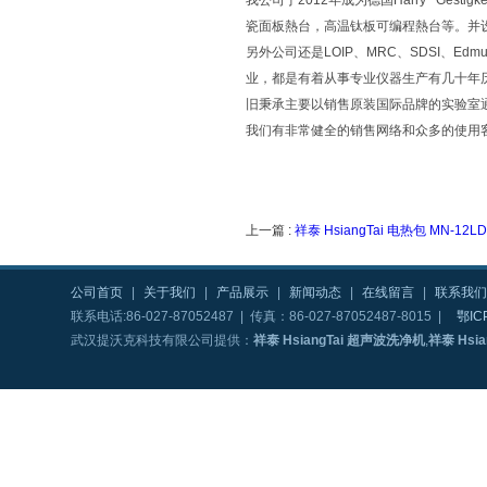
我公司于2012年成为德国Harry Ge
瓷面板熱台，高温钛板可编程熱台等。并设立了
另外公司还是LOIP、MRC、SDSI、Edm
业，都是有着从事专业仪器生产有几十年
旧秉承主要以销售原装国际品牌的实验室
我们有非常健全的销售网络和众多的使用
上一篇 :
祥泰 HsiangTai 电热包 MN-12LD
公司首页
|
关于我们
|
产品展示
|
新闻动态
|
在线留言
|
联系我们
联系电话:86-027-87052487 | 传真：86-027-87052487-8015 |
鄂IC
武汉提沃克科技有限公司提供：
祥泰 HsiangTai 超声波洗净机
,
祥泰 Hsi