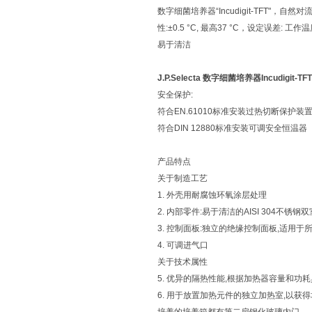
数字细菌培养器“Incudigit-TFT"，自然对
性:±0.5 °C, 最高37 °C，设定误差:
易于清洁
J.P.Selecta 数字细菌培养器Incudigit-TFT
安全保护:
符合EN.61010标准安装过热切断保护装
符合DIN 12880标准安装可调安全恒温器
产品特点
关于制造工艺
1. 外壳用耐腐蚀环氧涂层处理
2. 内部零件:易于清洁的AISI 304不
3. 控制面板:独立的绝缘控制面板,适用
4. 可调进气口
关于技术属性
5. 优异的隔热性能,根据加热器容量和功
6. 用于放置加热元件的独立加热室,以