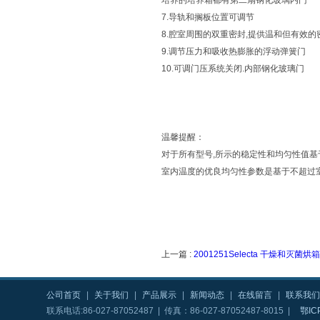
培养的培养箱都有第二扇钢化玻璃内门
7.导轨和搁板位置可调节
8.腔室周围的双重密封,提供温和但有效的
9.调节压力和吸收热膨胀的浮动弹簧门
10.可调门压系统关闭.内部钢化玻璃门
温馨提醒：
对于所有型号,所示的稳定性和均匀性值
室内温度的优良均匀性参数是基于不超过室
上一篇 :
2001251Selecta 干燥和灭菌烘箱“Di
公司首页
|
关于我们
|
产品展示
|
新闻动态
|
在线留言
|
联系我们
联系电话:86-027-87052487 | 传真：86-027-87052487-8015 |
鄂IC