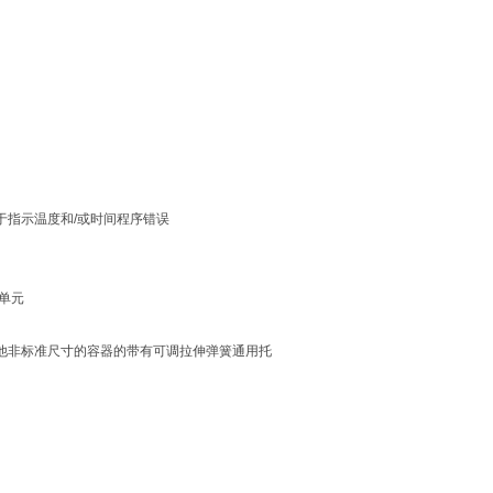
于指示温度和/或时间程序错误
单元
其他非标准尺寸的容器的带有可调拉伸弹簧通用托