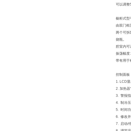
可以调整
橱柜式型号“
由双门框
两个可拆
烧瓶。
腔室内可
振荡幅度:
带有用于
控制面板
1. LCD
2. 加热
3. 警报
4. 制冷
5. 时间
6. 修改
7. 启动
8. 调节