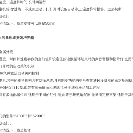
速度、温度和时间.长时间运行
电机驱动:过热、不规则运动、门打开时设备自动停止,温度异常报警、过热切断
铰链门
的情况下，轨道旋转可以调整50mm
ta 大容量轨道振荡培养箱
金属外壳
温度、时间和速度参数的当前值和设定值的读数循环结束时的声音警报和指示灯,也用
打开时的自动关闭机制
保护,并激活自动关闭机制
电机,其中的驱动机构具有防振系统.具有制冷功能的型号有带通风冷凝器的密封压缩机
钢AISI 316制成,带有抛光饰面和玻璃门,便于观察样品加工过程
具有多适配器位置,适用于不同的配件,例如:锥形烧瓶适配器,微量滴定板支架,适用于
型号“S100D" 和“S200D"
铰链门。
的情况下，轨道旋转