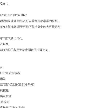
50mm。
S1102" 和“S2102"
架型和双玻璃窗制成,可以看到内部暴露的材料。
卸的上部托盘,用于容纳下部托盘中的大容量锥形
调节空气的出口孔。
25mm。
移动的轮子和用于稳定固定的可调支架。
显示
器“ON"开启指示器
指示器
压缩“ON"指示器(仅制冷型号)
功能按钮
并确认按钮
/停止按钮
温度按钮(仅制冷型号)