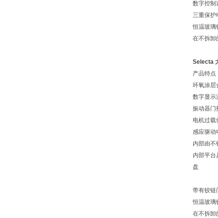
数字控制
三重保护
恒温玻璃
在不拆卸
Selec
产品特点
环氧涂层
数字显示
振动器门
电机过载
感应驱动
内部由不锈
内部平台
盘
带有铰链门的
恒温玻璃
在不拆卸