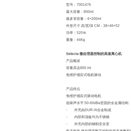
型号：7001476
最大容量：800ml
最多管容量：4×200ml
外形尺寸 高/宽/深 CM：38×46×52
功率：520Ｗ
重量：44Kg
Selecta 微处理器控制的高速离心机
产品概述
容量高达800 ml.
免维护感应式电机驱动
产品特点
免维护感应式驱动电机
低噪声水平:50-60dBa坚固的全金属结构:
- 外壳由DUR-Al合金制成
- 内部和顶板均为不锈钢
- 外壳内部的钢制安全室