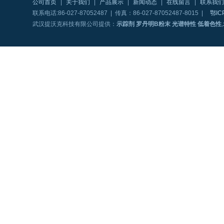
公司首页
|
关于我们
|
产品展示
|
新闻动态
|
在线留言
|
联系我们
联系电话:86-027-87052487 | 传真：86-027-87052487-8015 |
鄂IC
武汉提沃克科技有限公司提供：
示踪剂 罗丹明B粉末 光谱特性 低着色性
,