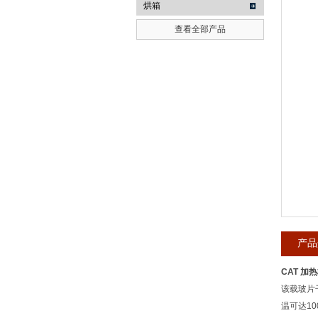
烘箱
查看全部产品
武汉提沃克科技有限公司
产品
CAT 加
该载玻片
温可达1