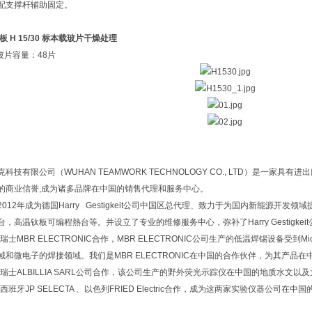
配支撑杆辅助固定。
热板 H 15/30 标本载玻片干燥处理
玻片容量：48片
科技有限公司（WUHAN TEAMWORK TECHNOLOGY CO., LTD）是一家
的商业信誉,成为诸多品牌在中国的销售代理和服务中心。
012年成为德国Harry Gestigkeit公司中国区总代理、致力于为国内新能源开
台，高温钛板可编程熱台等。并设立了专业的维修服务中心，弥补了Harry Gestigk
和瑞士MBR ELECTRONIC合作，MBR ELECTRONIC公司生产的低温焊锡设备受到Mi
域和微电子的焊接领域。我们是MBR ELECTRONIC在中国的合作伙伴，为其产品
年和瑞士ALBILLIA SARL公司合作，该公司生产的野外荧光示踪仪在中国的地质水文
和西班牙JP SELECTA 、以色列FRIED Electric合作，成为这两家实验仪器公