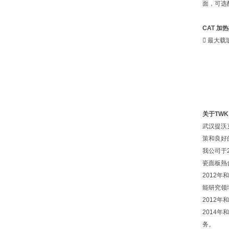
面，可选
CAT 加
 最大载
关于TWK
武汉提沃克
策和良好
我公司于2
瓷面板熱
2012年
能研究领
2012
2014年
务。