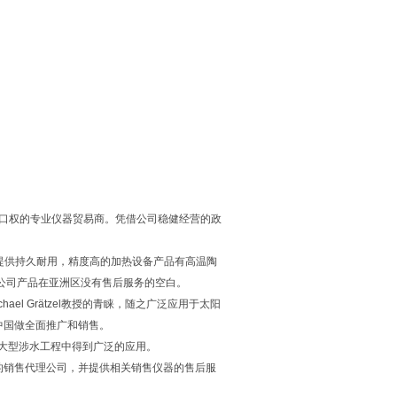
具有进出口权的专业仪器贸易商。凭借公司稳健经营的政
发领域提供持久耐用，精度高的加热设备产品有高温陶
eit公司产品在亚洲区没有售后服务的空白。
chael Grätzel教授的青睐，随之广泛应用于太阳
在中国做全面推广和销售。
以及大型涉水工程中得到广泛的应用。
司在中国的销售代理公司，并提供相关销售仪器的售后服