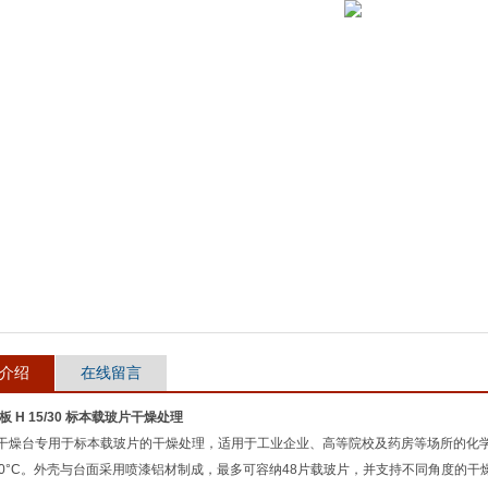
介绍
在线留言
热板 H 15/30 标本载玻片干燥处理
干燥台专用于标本载玻片的干燥处理，适用于工业企业、高等院校及药房等场所的化
00°C。外壳与台面采用喷漆铝材制成，最多可容纳48片载玻片，并支持不同角度的