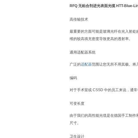
RFQ 无粘合剂进光表面光缆 HTT-Blue-Li
高传输技术
最重要的方面可能是玻璃光纤在光入射处
维的较高填充密度导致更高的透射率。
通用适配器系统
广泛的
适配器
范围让您无所不用其极。将
编码
对于手术室或
CSSD
中的员工来说，通常
可变长度
由于我们的高性能光缆是在德国手工制作
尺寸。
卫生设计