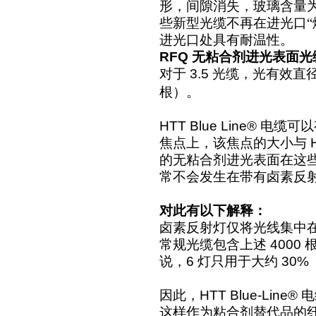
形，间隙消失，玻璃含量
些新型光缆不再在进光口“
进光口处具有耐温性。
RFQ 无粘合剂进光表面光缆 H
对于
3.5
光缆，光有效直
根）。
HTT Blue Line®
电缆可以
焦点上，该焦点的大小与
H
的无粘合剂进光表面在这
常不会发生在带有卤素反
对此有以下解释：
卤素反射灯仅将光线集中
常规光缆包含上述
4000
说，
6
灯只用于大约
30%
因此，
HTT Blue-Line®
电
这样作为粘合剂替代品的