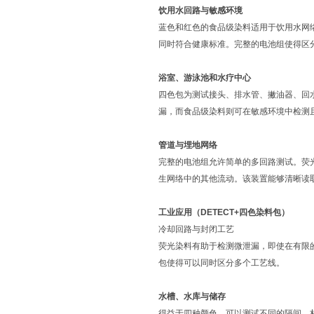
饮用水回路与敏感环境
蓝色和红色的食品级染料适用于饮用水网
同时符合健康标准。完整的电池组使得区
浴室、游泳池和水疗中心
四色包为测试接头、排水管、撇油器、回
漏，而食品级染料则可在敏感环境中检测
管道与埋地网络
完整的电池组允许简单的多回路测试。荧
生网络中的其他流动。该装置能够清晰读
工业应用（DETECT+四色染料包）
冷却回路与封闭工艺
荧光染料有助于检测微泄漏，即使在有限
包使得可以同时区分多个工艺线。
水槽、水库与储存
得益于四种颜色，可以测试不同的隔间、