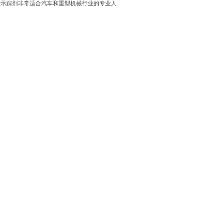
计。这些示踪剂非常适合汽车和重型机械行业的专业人
剂套件非常适合汽车和重型机械行业的专业人士和
油红荧光示踪套件