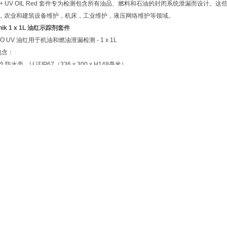
CT + UV OIL Red 套件专为检测包含所有油品、燃料和石油的封闭系统泄漏而设
，农业和建筑设备维护，机床，工业维护，液压网络维护等领域。
hnik 1 x 1L 油红示踪剂套件
RO UV 油红用于机油和燃油泄漏检测 - 1 x 1L
包含：
久防水壳，认证IP67（336 x 300 x H148毫米）
精度紫外线灯+充电器+电池2个
ETECT+紫外线红或黄紫外线油
0毫升注射器+针头和盖子
升注射器+针头和盖子
紫外线护目镜
杯，可量至2000升机油或燃料。
 PRO UV 油红专为检测包含所有油品、燃料和石油的封闭系统泄漏而设计。这款示踪
业和建筑设备维护，机床，工业维护，液压网络维护等领域。
Fluotechnik UV MAX 蓝色紫外线示踪剂套装
下一篇 :
Fluotechnik 3 x 50 ml 