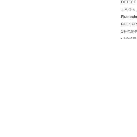
DETE
士和个人
Fluotec
PACK P
1升包装
• 1个超耐
• 2个高
• 1升D
• 1个5
• 10毫
• 2个防
• 1个量
PACK
个人，农
上一篇 :