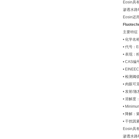
Eosi
渗透水路
Eosi
Fluotec
主要特征
• 化学名称
• 代号：E
• 表现：
• CAS编号
• EINEE
• 检测阈值：
• 肉眼可
• 发射/激
• 溶解度：
• Mini
• 降解：紫
• 干扰因
Eosi
渗透水路