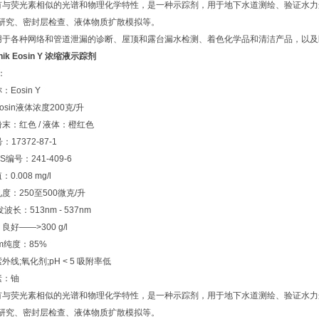
n具有与荧光素相似的光谱和物理化学特性，是一种示踪剂，用于地下水道测绘、验证水
研究、密封层检查、液体物质扩散模拟等。
n还用于各种网络和管道泄漏的诊断、屋顶和露台漏水检测、着色化学品和清洁产品，以
hnik Eosin Y 浓缩液示踪剂
：
：Eosin Y
osin液体浓度200克/升
粉末：红色 / 液体：橙红色
：17372-87-1
CS编号：241-409-6
0.008 mg/l
见度：250至500微克/升
发波长：513nm - 537nm
良好——>300 g/l
mum纯度：85%
外线;氧化剂;pH < 5 吸附率低
素：铀
n具有与荧光素相似的光谱和物理化学特性，是一种示踪剂，用于地下水道测绘、验证水
研究、密封层检查、液体物质扩散模拟等。