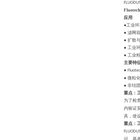
FLUODU
Fluot
应用
●工业
● 滤网
● 扩散
● 工业
● 工
主要特
●
Fluote
● 微粒
● 非
重点：
为了检
内验证
具，使
重点：
FLUODU
识、基