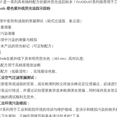
是一系列具有独特配方的紫外荧光追踪粉末！
系列推荐用于
ST
FLUODUST
echnik 橙色紫外线荧光追踪示踪粉
环境中套筒和滤袋的泄漏测试（袋式过滤器、集尘器）
容量测量
与污染测量
环境中污染的测量与模拟
业粉末产品的荧光标记（可定制配方）
征
在紫外线下具有明亮荧光色（
）高对比度
chnik
365 nm
;
化配方用于高精度视觉诊断
结团配方（低吸湿性），实现最佳色散。
工业空气过滤泄漏测试：
查新套筒或滤袋的安装，或在检测到粉尘排放尖峰后定位泄漏点，必须进
安装运行情况，并通过识别需更换管道来检测潜在泄漏，同时保持其余管
设施的调试顺利无意外。
工业环境污染模拟：
系列用于工业和医院环境的培训与维护领域，是演示和模拟污染的相关
ST
本卫生规则、正确应用规范和基本清洁技术的*工具。