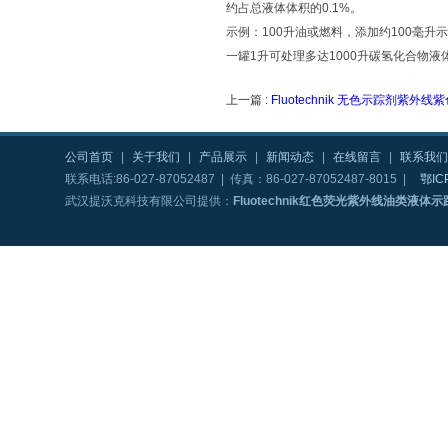
约占总液体体积的0.1%。
示例：100升油或燃料，添加约100毫升
一罐1升可处理多达1000升碳氢化合物液
上一篇 :
Fluotechnik 无色示踪剂紫外
公司首页
|
关于我们
|
产品展示
|
新闻动态
|
在线留言
|
联系我们
联系电话:86-027-87052487 | 传真：86-027-87052487-8015 |
鄂IC
武汉提沃克科技有限公司提供：
Fluotechnik红色荧光紫外线油类液体