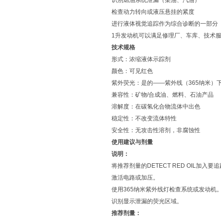
识别燃油系统泄漏（柴油、汽油）
检查动力转向或液压悬挂的紧度
进行液体视觉追踪作为综合诊断的一部分
1升发动机可以满足修理厂、车库、技术
技术规格
形式：浓缩液体示踪剂
颜色：可见红色
紫外荧光：是的——紫外线（365纳米）
兼容性：矿物/合成油、燃料、石油产品
溶解度：在碳氢化合物流体中出色
稳定性：不改变流体特性
安全性：无攻击性溶剂，非腐蚀性
使用建议与剂量
说明：
将推荐剂量的DETECT RED OIL加入
激活电路或加压。
使用365纳米紫外线灯检查系统或发动机
识别显示泄漏的荧光区域。
推荐剂量：