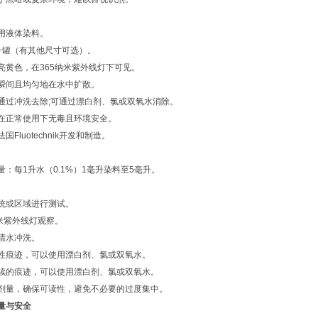
用液体染料。
升罐（有其他尺寸可选）。
亮黄色，在365纳米紫外线灯下可见。
瞬间且均匀地在水中扩散。
通过冲洗去除;可通过漂白剂、氯或双氧水消除。
在正常使用下无毒且环境安全。
国Fluotechnik开发和制造。
量：每1升水（0.1%）1毫升染料至5毫升。
。
统或区域进行测试。
纳米紫外线灯观察。
清水冲洗。
性痕迹，可以使用漂白剂、氯或双氧水。
续的痕迹，可以使用漂白剂、氯或双氧水。
剂量，确保可读性，避免不必要的过度集中。
量与安全