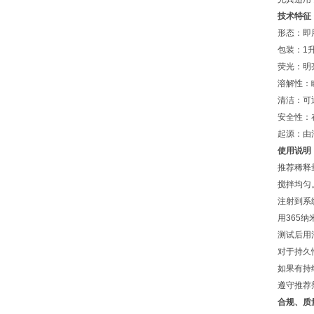
技术特征
形态：即
包装：1
荧光：明
溶解性：
清洁：可
安全性：
起源：由法
使用说明
推荐稀释
搅拌均匀
注射到系
用365
测试后用
对于持久
如果有持
遵守推荐
合规、质