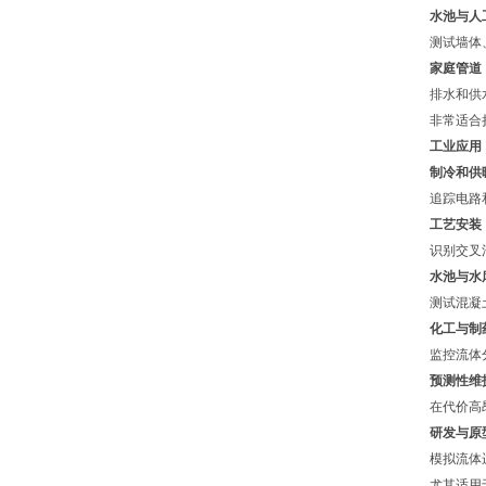
水池与人
测试墙体
家庭管道
排水和供
非常适合
工业应用
制冷和供
追踪电路
工艺安装
识别交叉
水池与水
测试混凝
化工与制
监控流体
预测性维
在代价高
研发与原
模拟流体
尤其适用