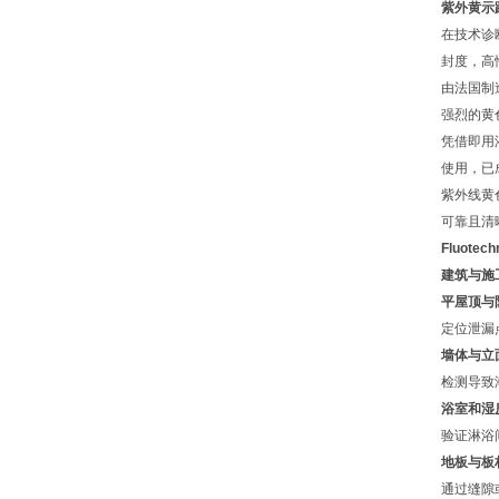
紫外黄示踪染
在技术诊
封度，高
由法国制造
强烈的黄
凭借即用
使用，已
紫外线黄
可靠且清
Fluot
建筑与施
平屋顶与
定位泄漏
墙体与立
检测导致
浴室和湿
验证淋浴
地板与板
通过缝隙