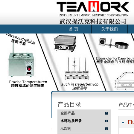
首 页
关于我们
产品目录
产品中
全部产品
水环地质设备
F
示踪剂