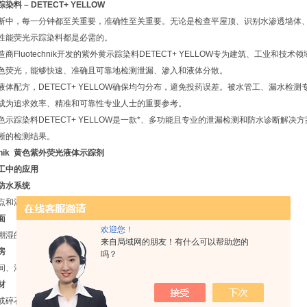
料 – DETECT+ YELLOW
断中，每一分钟都至关重要，准确性至关重要。无论是检查平屋顶、识别水渗透墙体
性能荧光示踪染料都是必需的。
商Fluotechnik开发的紫外黄示踪染料DETECT+ YELLOW专为建筑、工业和
色荧光，能够快速、准确且可靠地检测泄漏、渗入和液体分散。
液体配方，DETECT+ YELLOW确保均匀分布，避免投药误差。被水管工、漏水检
成为追求效率、精准和可靠性专业人士的重要参考。
色示踪染料DETECT+ YELLOW是一款*、多功能且专业的泄漏检测和防水诊断解
晰的检测结果。
echnik 黄色紫外荧光液体示踪剂
工中的应用
防水系统
点和渗透路径
面
欢迎您！
潮湿的裂纹和故障接头
来自局域网的朋友！有什么可以帮助您的
房
吗？
间、浴缸和瓷砖的防水密封
材
或碎石板定位渗漏。