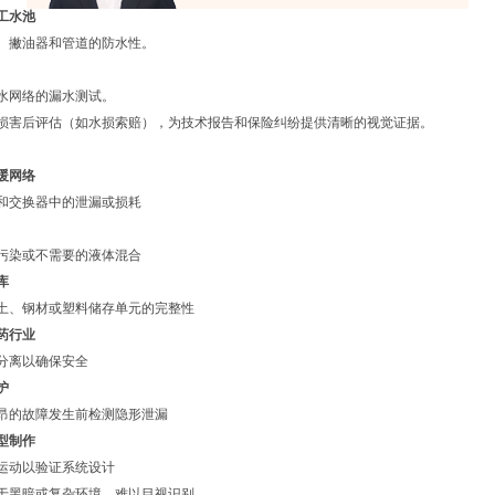
工水池
、撇油器和管道的防水性。
水网络的漏水测试。
损害后评估（如水损索赔），为技术报告和保险纠纷提供清晰的视觉证据。
暖网络
和交换器中的泄漏或损耗
污染或不需要的液体混合
库
土、钢材或塑料储存单元的完整性
药行业
分离以确保安全
护
昂的故障发生前检测隐形泄漏
型制作
运动以验证系统设计
于黑暗或复杂环境，难以目视识别。