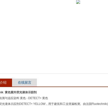
介绍
在线留言
echnik 黄色紫外荧光液体示踪剂
测与追踪染料 黄色 - DETECT+ 黄色
光液体示踪剂DETECT+ YELLOW，用于建筑和工业泄漏检测。由法国Fluotechn