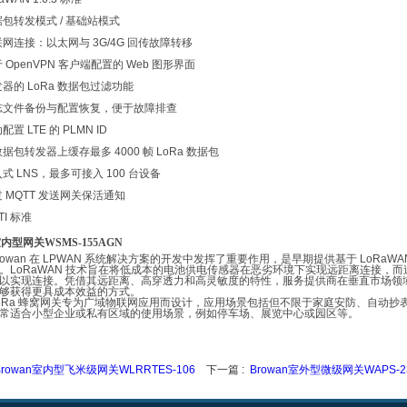
据包转发模式
/
基础站模式
联网连接：以太网与
3G/4G
回传故障转移
于
OpenVPN
客户端配置的
Web
图形界面
发器的
LoRa
数据包过滤功能
志文件备份与配置恢复，便于故障排查
动配置
LTE
的
PLMN ID
数据包转发器上缓存最多
4000
帧
LoRa
数据包
入式
LNS
，最多可接入
100
台设备
过
MQTT
发送网关保活通知
TI
标准
室内型网关WSMS-155AGN
rowan
在
LPWAN
系统解决方案的开发中发挥了重要作用，是早期提供基于
LoRaWA
。
LoRaWAN
技术旨在将低成本的电池供电传感器在恶劣环境下实现远距离连接，而
以实现连接。凭借其远距离、高穿透力和高灵敏度的特性，服务提供商在垂直市场领
够获得更具成本效益的方式。
oRa
蜂窝网关专为广域物联网应用而设计，应用场景包括但不限于家庭安防、自动抄
常适合小型企业或私有区域的使用场景，例如停车场、展览中心或园区等。
Browan室内型飞米级网关WLRRTES-106
下一篇 :
Browan室外型微级网关WAPS-2