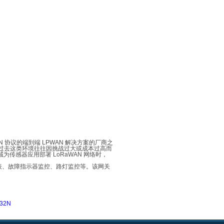
N
协议的端到端
LPWAN
解决方案的厂商之
过去这类环境往往因挑战过大或成本过高而
域为传感器应用部署
LoRaWAN
网络时，
表、故障指示器监控、路灯监控等。该网关
32N