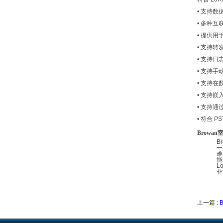
•
支持数
•
多种互
•
提供用
•
支持转
•
支持日
•
支持手
•
支持在
•
支持嵌
•
支持通
•
符合
PS
Browan
B
一
难
能
L
非
上一篇 :