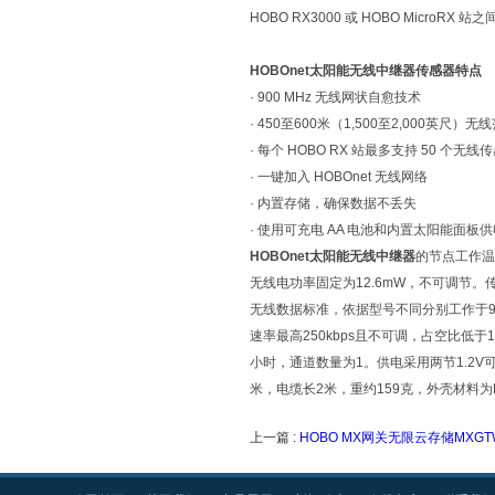
HOBO RX3000 或 HOBO Mic
HOBOnet太阳能无线中继器传感器
特点
· 900 MHz 无线网状自愈技术
· 450至600米（1,500至2,000英尺
· 每个 HOBO RX 站最多支持 50 个无线
· 一键加入 HOBOnet 无线网络
· 内置存储，确保数据不丢失
· 使用可充电 AA 电池和内置太阳能面板供
HOBOnet太阳能无线中继器
的节点工作温
无线电功率固定为12.6mW，不可调节。传输
无线数据标准，依据型号不同分别工作于904—
速率最高250kbps且不可调，占空比低于
小时，通道数量为1。供电采用两节1.2V可
米，电缆长2米，重约159克，外壳材料为
上一篇 :
HOBO MX网关无限云存储MXGT