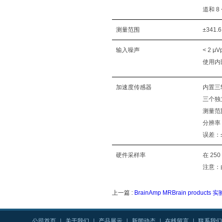
道和 
测量范围
±341.
输入噪声
< 2 μVp
使用内
加速度传感器
内置三
三个独立通
测量范围
分辨率：
误差：±
硬件采样率
在 250
注意：
上一篇 :
BrainAmp MRBrain produc
公司首页
|
关于我们
|
产品展示
|
新闻动态
|
在线留言
|
联系我们