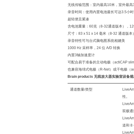
无线传输范围：室内最高10米，室外最高3
录音时间：使用内置电池最长可达3.5小
超轻便且紧凑
含电池重量：60克（8-32通道版本），1
尺寸：83 x 51 x 14 毫米（8-32 通道版本
录音特性可与台式脑电图系统相媲美
1000 Hz 采样率，24 位 A/D 转换
内置3轴加速度计
可配合易于准备的主动电极（actiCAP sl
也兼容海绵式电极（R-Net）或干电极（acti
Brain products 无线放大器实验室设备
规
通道数量/类型
Live
性。
Live
双极通
LiveA
道和 
LiveA