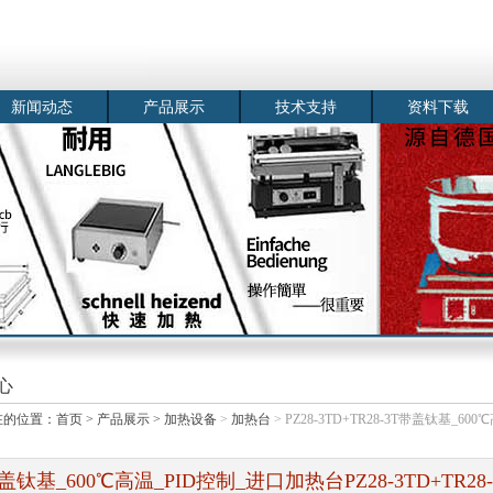
新闻动态
产品展示
技术支持
资料下载
心
在的位置：
首页
>
产品展示
>
加热设备
>
加热台
> PZ28-3TD+TR28-3T带盖钛基_600
盖钛基_600℃高温_PID控制_进口加热台PZ28-3TD+TR28-