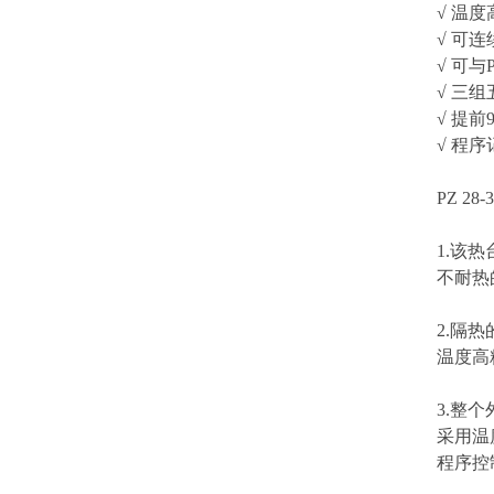
√ 温度
√ 可
√ 可
√ 三
√ 提
√ 程
PZ 2
1.该
不耐热
2.隔
温度高
3.整
采用温
程序控