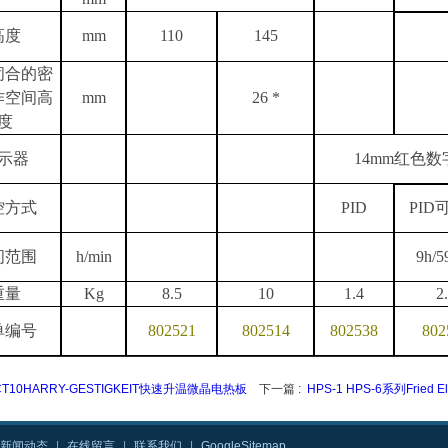
高度
mm
110
145
闭合的密
作空间高
mm
26 *
度
示器
14mm红色数
控方式
PID
PID
间范围
h/min
9h/5
重量
Kg
8.5
10
1.4
2
单编号
802521
802514
802538
802
CT10HARRY-GESTIGKEIT快速升温微晶电热板
下一篇 :
HPS-1 HPS-6系列Fried 
新闻动态
|
在线留言
|
联系我们
|
GoogleSitemap