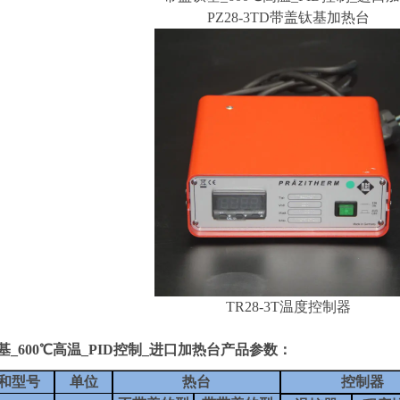
PZ28-3TD带盖钛基加热台
TR28-3T温度控制器
_600℃高温_PID控制_进口加热台
产品参数：
和型号
单位
热台
控制器