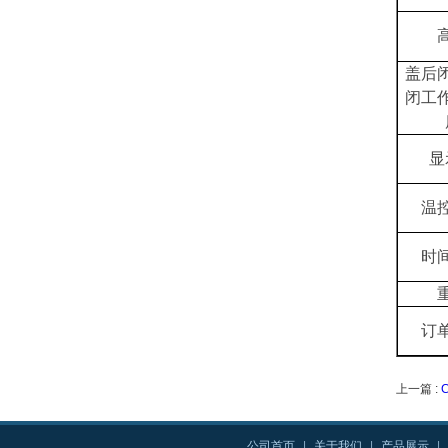
盖后
闭工
显
温
时
订
上一篇 :
公司首页
|
关于我们
|
产品展示
|