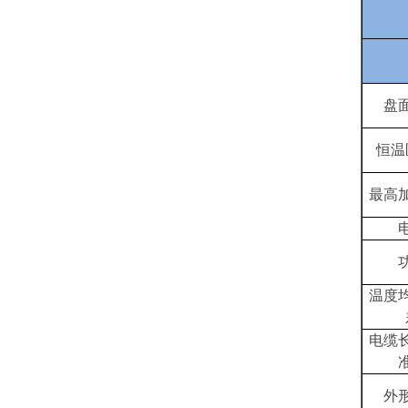
盘
恒温
最高
温度
电缆
外