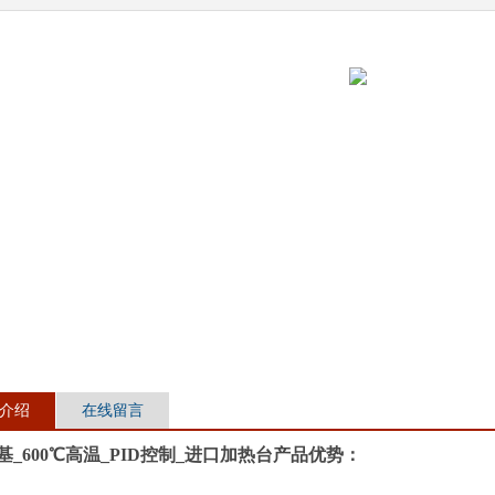
介绍
在线留言
_600℃高温_PID控制_进口加热台
产品优势：