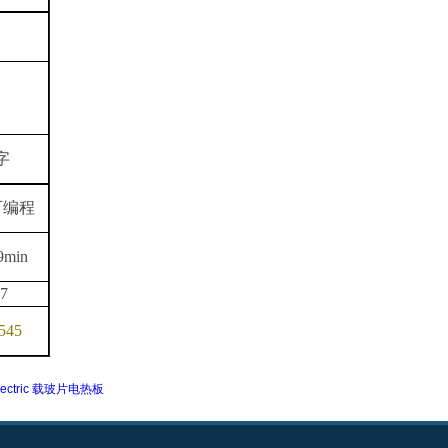
字
可编程
9min
.7
545
Electric 载玻片电热板