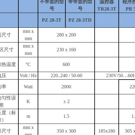
不带盖的型
带带盖的型
温控器
程序
号
号
TR28-3T
PR 
PZ 28-3T
PZ 28-3TD
mm x
面尺寸
280 x 200
mm
mm x
区尺寸
230 x 160
mm
加热温度
°C
600
电压
Volt / Hz
220..240 / 50-60
230V/50…60
功率
Watt
2000
22
均匀性误
K
± 2
差
长度（标
m
1.5
1
准）
mm x
形尺寸
350 x 300
185x180
305 
mm