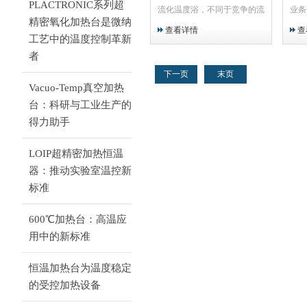
PLACTRONIC系列超
流化温度浴，不同于竞争的流
业条
精密氧化加热台是微纳
态化浴，我们的系统占地面积
固，
查看详情
查
小，包括优良的功能和成本低
面温
工艺中的温度控制革新
数千美元，是比盐浴热响应快
热板
者
2至3倍的烤箱更安全。
高度
下一页
末页
接置
Vacuo-Temp真空加热
台：科研与工业生产的
得力助手
LOIP超精密加热恒温
器：推动实验室温控新
标准
600℃加热台：高温应
用中的新标准
恒温加热台为温度稳定
的受控加热设备