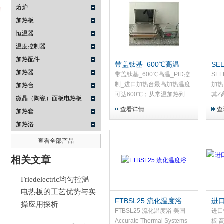
熔炉
加热板
恒温器
武汉提沃克科技有限公司
温度控制器
加热配件
带盖钛基_600℃高温
SEL
加热器
_PID控制_进口加热台
真空
带盖钛基_600℃高温_PID控
SEL
PZ28-3TD+TR28-3T
制_进口加热台最高加热温度
加热
加热台
可达600℃；从常温加热到
其Z
微晶（陶瓷）面板电热板
600℃所花费的时间20分钟左
图有
查看详情
查
加热套
右。高效绝缘设计允许设备在
圈密
加热浴
不耐热的工作面上作业。隔热
的负
的盖子可以将热量损失降低到
四，
查看全部产品
最小且加热时间短；在密封盖
关闭
和加热板之间的孔隙保持在
空泵
相关文章
26mm；确保温度高精确性的
配部
同时，能够高强度加热。
和加
Friedelectric均匀控温
VA
电热板的工艺优势与实
件；
FTBSL25 流化温度浴
进
操应用探析
能....
电热
FTBSL25 流化温度浴 美国
进口
Accurate Thermal Systems
板 