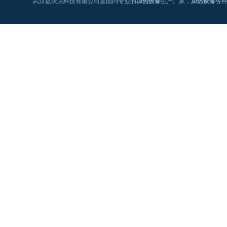
武汉提沃克科技有限公司是国内专业的
加热设备
生产厂家，
加热设备
各