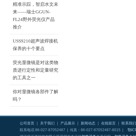
精准示踪，智启水文未
来——瑞士GGUN-
FL24野外荧光仪产品
推介
USS9210超声波焊接机
保养的十个要点
荧光显微镜是对这类物
质进行定性和定量研究
的工具之一
你对显微镜各部件了解
吗？
公司首页
|
关于我们
|
产品展示
|
新闻动态
|
在线留言
|
联系我们
联系电话:86-027-87052487 | 传真：86-027-87052487-8015 |
鄂IC