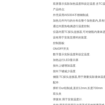
双屏显示实际加热温度和设定温度.含TC温度
产品特点:
外壳采用AISI304不锈钢制成.
加热元件均匀的分布在整个加热套内,具有
通过内置热电偶进行温度控制.
仪器内置TC探头连接器,可对烧瓶内液体进
设有用于安装至撑杆的装置.
控制面板:
ON/OFF开关
数字显示实际温度和设定温度.
加热运行LED显示屏.
按向上键增加温度.
按向下键减少温度.
侧面:TC探头连接器,用于测量实际液体温度
配件:
撑杆:Dur铝制成,直径12mm,长度700mm
双头夹
弹簧夹:用于安装温度计.