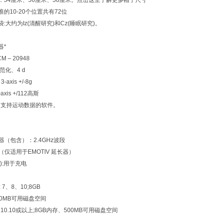
：
54
厘米、
56
厘米、
58
厘米。点击这里了解更多帽子尺寸
准的
10-20
个位置共有
72
位
袋
:
大约为
Iz(
清醒研究
)
和
Cz(
睡眠研究
)
。
器
*
ICM – 20948
范化、
4 d
3-axis +/-8g
-axis +/112
高斯
出支持运动数据的软件。
器（包含）：
2.4GHz
波段
（仅适用于
EMOTIV
延长器）
):
用于充电
 7
、
8
、
10;8GB
0MB
可用磁盘空间
10.10
或以上
;8GB
内存、
500MB
可用磁盘空间