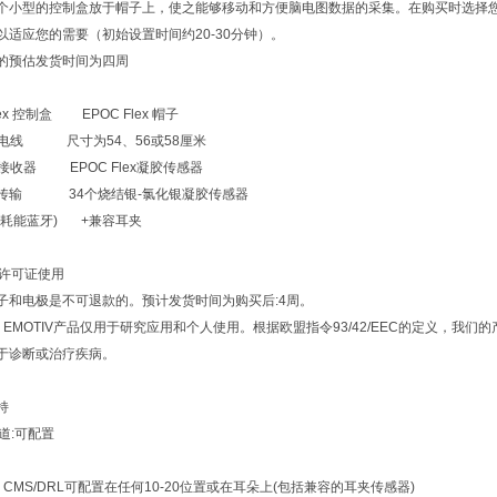
个小型的控制盒放于帽子上，使之能够移动和方便脑电图数据的采集。
在购买时选择
以适应您的需要（初始设置时间约
20-30
分钟）。
的预估发货时间为四周
ex
控制盒
EPOC Flex
帽子
电线
尺寸为
54
、
56
或
58
厘米
接收器
EPOC Flex
凝胶传感器
传输
34
个烧结银
-
氯化银凝胶传感器
耗能蓝牙
) +
兼容耳夹
许可证使用
子和电极是不可退款的。预计发货时间为购买后
:4
周。
- EMOTIV
产品仅用于研究应用和个人使用。根据欧盟指令
93/42/EEC
的定义，我们的
于诊断或治疗疾病。
持
道
:
可配置
：
CMS/DRL
可配置在任何
10-20
位置或在耳朵上
(
包括兼容的耳夹传感器
)