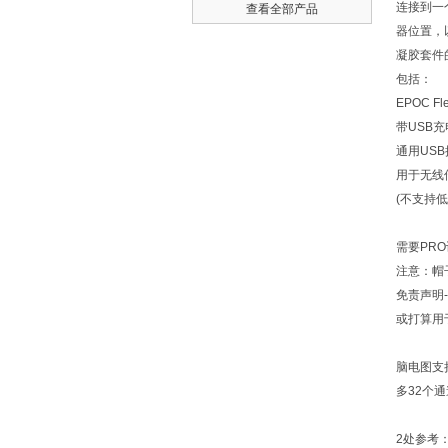
连接到一
查看全部产品
器位置，
凝胶套件
包括：
EPOC Fl
带
USB
充
通用
USB
用于无线
(
不支持低
需要
PRO
注意：帽
免责声明
或打算用
脑电图支
多
32
个通
2
处参考