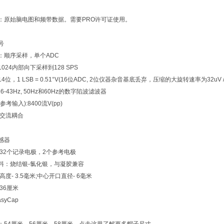
：原始脑电图和频带数据。需要
PRO
许可证使用。
号
：顺序采样，单个
ADC
1024
内部向下采样到
128 SPS
14
位，
1 LSB = 0.51°V(16
位
ADC, 2
位仪器杂音基底丢弃，压缩的大旋转速率为
32uV 
16-43Hz,
50Hz
和
60Hz
的数字陷波滤波器
参考输入
):8400
流
V(pp)
交流耦合
感器
:32
个记录电极，
2
个参考电极
料：烧结银
-
氯化银，与凝胶兼容
高度
- 3.5
毫米
;
中心开口直径
- 6
毫米
:36
厘米
asyCap