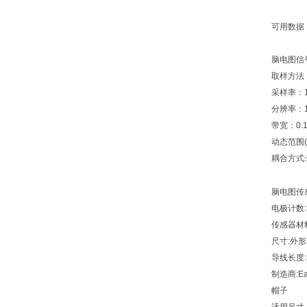
可用数据
脑电图信
取样方法
采样率：
分辨率：
带宽：
0.
动态范围
(
耦合方式
:
脑电图传
电极计数
传感器材
尺寸
:
外形
导线长度
制造商
:E
帽子