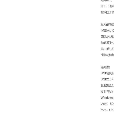
适用尺寸
开口：标
控制盒口
运动传感
IM
部分
: 
四元数
:
规
加速度计
:
磁力仪
: 3
*
即将推
连通性
USB
接收
USB2.0+
数据线
(
含
支持平台
Windows:
内存、
50
MAC: OS 