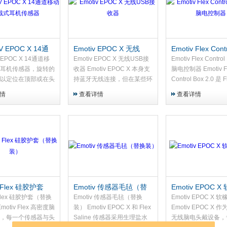
V EPOC X 14通
Emotiv EPOC X 无线
Emotiv Flex Cont
头戴式耳机传感器
USB接收器
2.0 脑电控制器
 EPOC X 14通道移
Emotiv EPOC X 无线USB接
Emotiv Flex Control
耳机传感器，旋转的
收器 Emotiv EPOC X 本身支
脑电控制器 Emotiv F
以定位在顶部或在头
持蓝牙无线连接，但在某些环
Control Box 2.0 是 
—能很好地支撑头
境下——如拥挤的实验室、多
度脑电系统的无线控
情
查看详情
查看详情
睡眠研究。
无线设备共存的场所，或对数
它将 EMOTIV 成
据实时性要求高的应用中——
号采集技术与现代无
标准的蓝牙连接可能受到干
案浓缩于一个轻巧的
扰。这款无线USB接收器专
可轻松置入 Flex 
为 EPOC X 优化，提供更稳
属口袋，让您摆脱线
定、更低延迟的专用无线通
在真实世界中自由采
道，确保每一次脑电数据采集
32 通道的高质量 E
都完整、可靠。
v Flex 硅胶护套
Emotiv 传感器毛毡（替
Emotiv EPOC 
装）
换装）
护垫
 Flex 硅胶护套（替换
Emotiv 传感器毛毡（替换
Emotiv EPOC X 
motiv Flex 高密度脑
装） Emotiv EPOC X 和 Flex
Emotiv EPOC X 
，每一个传感器与头
Saline 传感器采用生理盐水
无线脑电头戴设备，