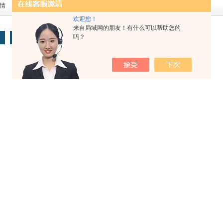
接触都直接影响数据
作为导电介质，而毛毡正是盐
长时间、高精度数据
情
查看详情
查看详情
款硅胶护套
水的载体。它像一座微小的桥
景设计。而直接影响
欢迎您！
ne Skirt）专为 Flex
梁，将盐水均匀分布在皮肤与
的，正是与头部接触
来自局域网的朋友！有什么可以帮助您的
，套在传感器底座周
传感器之间，确保低阻抗、高
支点。这款软橡胶护
吗？
末页
柔性缓冲区域，既能
信噪比的信号传输。作为消耗
垫）是 EPOC X 的
导电介质（凝胶/盐
品，毛毡会随着使用次数增加
件，旨在通过优化受
能大幅提升佩戴舒适
而变脏、磨损，导致信号质量
接触质感，让您在数
时间、高质量采集的
下降。定期更换毛毡，是维持
验、训练或体验中，
。
设备性能的简单而关键的一
到柔软、稳固的贴合
步。
迫与不适。