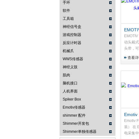
手环
软件
武汉提沃克科技有限公司
工具箱
神经信号盒
EMOTI
游戏控制器
道移动
EMOTIV
动头戴式
反应计时器
头带，可
机械爪
部的后方
查看详
WWS传感器
部，适合
神经义肢
肌肉
脑机接口
人机界面
Spiker Box
Emotiv传感器
Emoti
shimmer 配件
（替换
Emotiv
Shimmer开发包
装） 在 E
Shimmer单独传感器
电采集中