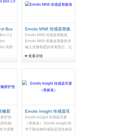
rol Box
Emotiv MN8 传感器替换
装
 Box 2.0
Emotiv MN8 传感器替换装
lex
Emotiv MN8 将脑波测量技术
Flex 高密
融入您最熟悉的耳塞形态，让
制核心。
心理自我护理变得像听音乐一
查看详情
熟的生物信
样自然。而直接与耳道皮肤接
线传输方
触的传感器组合，则是这场认
模块中，
知之旅的核心触点。作为易耗
柔性帽的专
品，定期更换传感器能确保每
缆束缚，
一次佩戴都获得准确、稳定的
集多达
脑电信号，让您的 MN8 始终
EG 数据。
如新。
X 软橡胶
Emotiv Insight 传感器耳
塞（替换装）
软橡胶护垫
Emotiv Insight 传感器耳塞
作为高性能
（替换装） Emotiv Insight 的
专为需要
半干聚合物传感器是其快速设