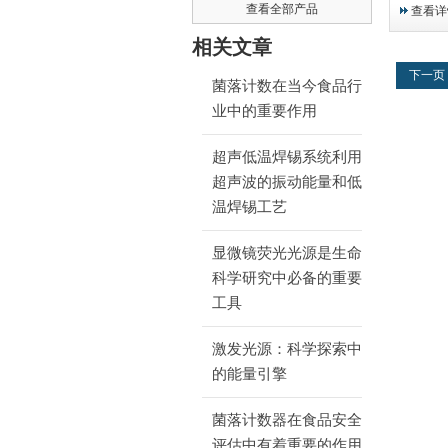
皮的稳定
查看全部产品
查看详
质量。这
（Silico
相关文章
系统设计
下一页
围，形成
菌落计数在当今食品行
有效固定
业中的重要作用
水），又
度，是长
超声低温焊锡系统利用
理想搭档
超声波的振动能量和低
温焊锡工艺
显微镜荧光光源是生命
科学研究中必备的重要
工具
激发光源：科学探索中
的能量引擎
菌落计数器在食品安全
评估中有着重要的作用