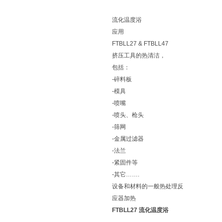
流化温度浴
应用
FTBLL27 & FTBLL47
挤压工具的热清洁，
包括：
-碎料板
-模具
-喷嘴
-喷头、枪头
-筛网
-金属过滤器
-法兰
-紧固件等
-其它…….
设备和材料的一般热处理反
应器加热
FTBLL27 流化温度浴