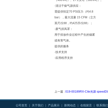
（480V时）、27.2安培（380V时）。
-清洁干燥气源供应：
需提供恒定70 PSI压力（约4.8
bar），最大流量 15 CFM（立方
英尺/分钟，约425升/分钟）；
-废气排风罩：
用于排放作业过程中产生的烟雾
或有害气体。
提供的服务
-技术支持
-应用程序支持
上一篇 :
019-00189RX-Cite光源 spe
公司首页
|
关于我们
|
产品展示
|
新闻动态
|
在线留言
|
联系我们