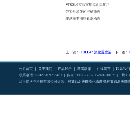
FTBSL6实验室用流化温度浴
带零件吊篮的浴槽顶盖
传感器专用钻孔浴槽盖
上一篇 :
FTBLL47 流化温度浴
下一篇 :
公司首页
|
关于我们
|
产品展示
|
新闻动态
|
在线留言
|
联系我们
联系电话:86-027-87052487 | 传真：86-027-87052487-8015 |
鄂IC
武汉提沃克科技有限公司提供：
FTBSL6 美国流化温度浴
,
FTBSL6 美