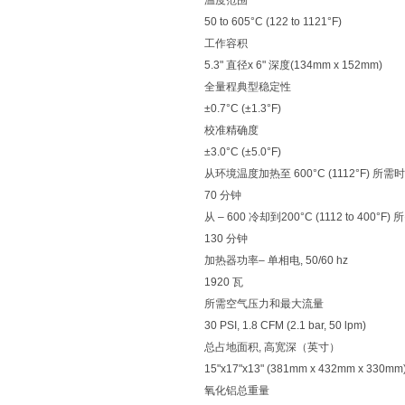
温度范围
50 to 605°C (122 to 1121°F)
工作容积
5.3" 直径x 6" 深度(134mm x 152mm)
全量程典型稳定性
±0.7°C (±1.3°F)
校准精确度
±3.0°C (±5.0°F)
从环境温度加热至 600°C (1112°F) 所需
70 分钟
从 – 600 冷却到200°C (1112 to 400°F
130 分钟
加热器功率– 单相电, 50/60 hz
1920 瓦
所需空气压力和最大流量
30 PSI, 1.8 CFM (2.1 bar, 50 lpm)
总占地面积, 高宽深（英寸）
15"x17"x13" (381mm x 432mm x 330mm
氧化铝总重量