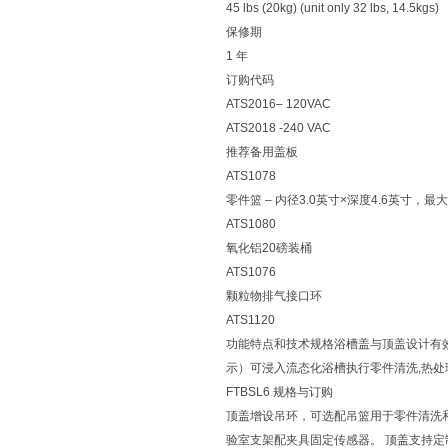
45 lbs (20kg) (unit only 32 lbs, 14.5kgs)
保修期
1 年
订购代码
ATS2016– 120VAC
ATS2018 -240 VAC
推荐备用盖板
ATS1078
零件篮 – 内径3.0英寸×深度4.6英寸，最大
ATS1080
氧化铝20磅装桶
ATS1076
颗粒物排气接口环
ATS1120
功能特点和技术规格浴槽盖与顶盖设计有
示）可浸入流态化浴槽执行零件清洗,热处
FTBSL6 规格与订购
顶盖增设吊环，可选配吊篮用于零件清洗和
验室支架配夹具固定传感器。 顶盖支持