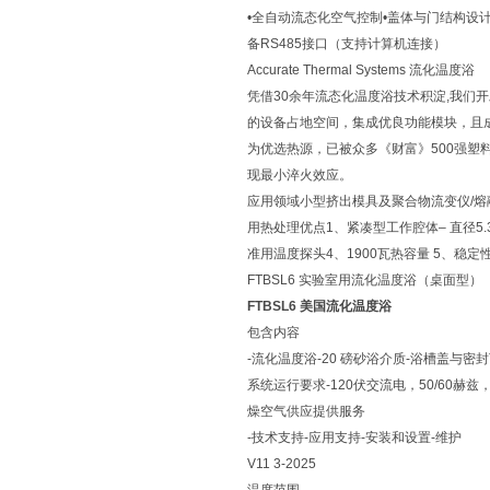
•全自动流态化空气控制•盖体与门结构设
备RS485接口（支持计算机连接）
Accurate Thermal Systems 流化温度浴
凭借30余年流态化温度浴技术积淀,我
的设备占地空间，集成优良功能模块，且
为优选热源，已被众多《财富》500强塑
现最小淬火效应。
应用领域小型挤出模具及聚合物流变仪/
用热处理优点1、紧凑型工作腔体– 直径5.
准用温度探头4、1900瓦热容量 5、稳
FTBSL6 实验室用流化温度浴（桌面型）
FTBSL6 美国流化温度浴
包含内容
-流化温度浴-20 磅砂浴介质-浴槽盖与密
系统运行要求-120伏交流电，50/60赫兹
燥空气供应提供服务
-技术支持-应用支持-安装和设置-维护
V11 3-2025