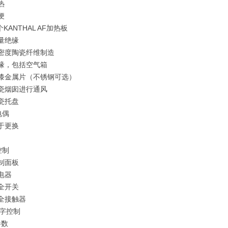
热
便
个KANTHAL AF加热板
量绝缘
低密度陶瓷纤维制造
绝缘，包括空气箱
涂漆金属片（不锈钢可选）
陶瓷烟囱进行通风
瓷托盘
电偶
于更换
控制
制面板
电器
全开关
全接触器
数字控制
参数