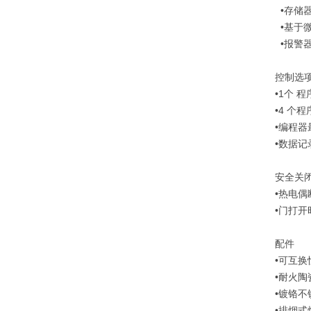
•存储
•基于
•报警
控制选
•1个 程
•4 个程
•编程器
•数据记
安全关
•热电偶
•门打开
配件
•可互
•耐火陶
•镀铬不
•排烟式