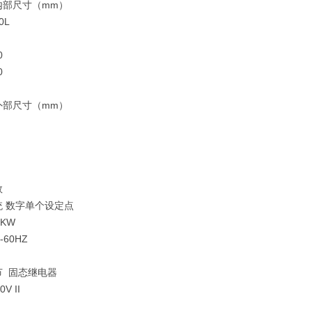
内部尺寸（mm）
10L
度220
 220
240
外部尺寸（mm）
数
统 数字单个设定点
 2.6KW
-60HZ
节 固态继电器
V II