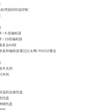
器
微处理器的恒温控制
器
项
序 / 8 段编程器
序 / 15段编程器
最多达64段
录器和编程器通过以太网/ RS232通信
闭
断开关闭
时关闭
换恒温的边缘托盘
瓷托盘
锈钢托盘
烟囱