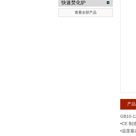
快速焚化炉
查看全部产品
武汉提沃克科技有限公司
产品
GB10-1
•CE 制
•温度最