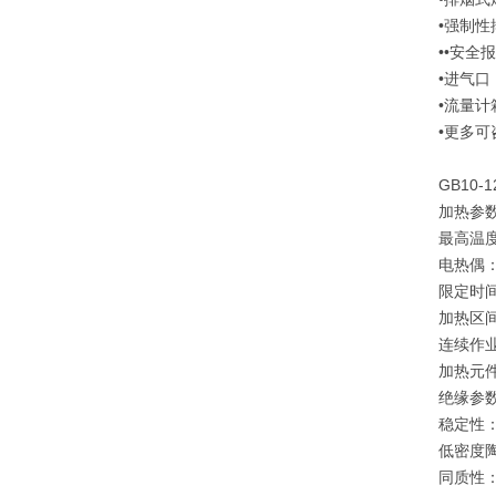
•强制性
••安全
•进气口
•流量计
•更多
GB10-1
加热参
最高
电热偶
限定时
加热区间
连续作
加热元件类
绝
稳定性：
低密
同质性：5