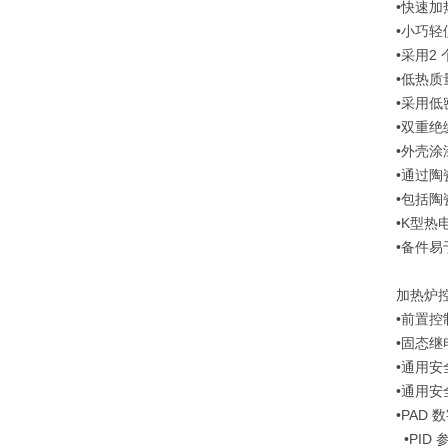
•快速加
•小巧轻
•采用2 
•低热质
•采用
•双重
•外壳
•通过
•包括陶
•K型热
•备件易
加热炉
•前置控
•固态继
•通用安
•通用安
•PAD 
•PID 