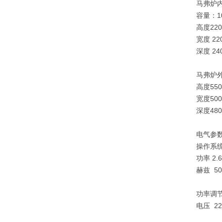
马弗炉
容量：
高
宽度
深度 
马弗炉
高度550
宽度500
深度480
电气参
操作系
功率
赫兹 50
功率调
电压 220