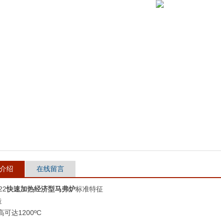
介绍
在线留言
22
快速加热经济型马弗炉
标准特征
造
高可达1200ºC