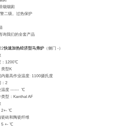
排烟烟囱
报警二级。过热保护
箱
可咨询我们的全套产品
22
快速加热经济型马弗炉
（侧门 -）
数
温度：1200℃
：类型K
间内最高作业温度: 1100摄氏度
：2
业温度 ------ ℃
型：Kanthal AF
缘参数
2+- ℃
度陶瓷砖和陶瓷纤维
 +- ℃