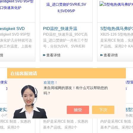
estigkeit SVD
PID温控_快速升温
S型电热偶马弗炉X
型进口快速灰化炉
_950℃高温_进口焚烧炉
126
stigkeit SVD 95P型
PID温控_快速升温_950℃高
XB25-126 S型电
SVR/E,SV II,SVD95/P
灰化炉几分钟就可达
温_进口焚烧炉一共有三个型
是采用CE 制造，实
°C的工作温度。上面有
号，分别为SVII、SVR/E和
产品线。采用2个 KA
为34mm的圆形凹
SVD95/P三个型号。产品销
AF 加热板，K型或
情
查看详情
查看详情
装直径达50mm的陶
售价格也依据其功能的*而递
，外壳涂漆金属片(
进行干燥、预热、烟
进增高。该系列焚化炉从常温
选)
焚烧床（长
升温到到950℃，在几分钟之
m）上的坩埚倾斜设
内就可以完成。设备顶端坩埚
观察操作过程和取得
仓内可以放入8个直径为
欢迎您！
来自局域网的朋友！有什么可以帮助您的
质。
34mm的坩埚，HARRY
吗？
GESTIGKEIT SVD95/P快速
焚烧炉
便实惠型室内炉
小巧轻便实惠型加热炉
S型电热偶实惠型
6
XB6-126
XB5-126
26 小巧轻便实惠型室
XB6-126 小巧轻便实惠型加
XB5-126 S型电热
用CE 制造，实惠的
热炉是采用CE 制造，实惠的
内炉是采用CE 制造
线。采用2个
基本产品线。采用2个
基本产品线。采用2