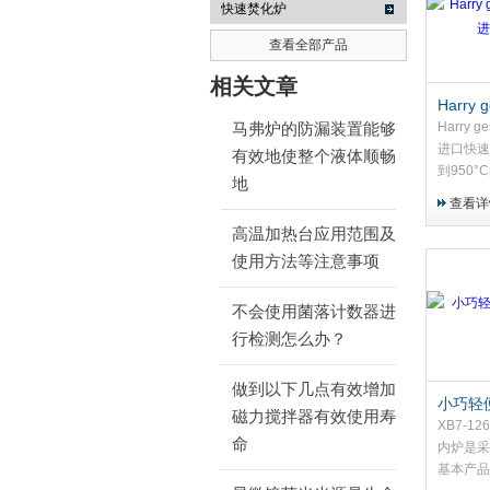
快速焚化炉
查看全部产品
武汉提沃克科技有限公司
相关文章
Harry g
95P
Harry ge
马弗炉的防漏装置能够
进口快速
有效地使整个液体顺畅
到950
地
八个直径
查看详
槽，可安
高温加热台应用范围及
瓷坩埚来
化。低处
使用方法等注意事项
400m
计，方便
不会使用菌落计数器进
里面的物
行检测怎么办？
做到以下几点有效增加
小巧轻
磁力搅拌器有效使用寿
XB7-12
XB7-1
命
内炉是采
基本产品