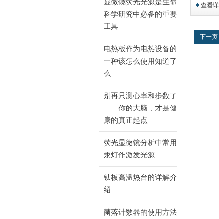
KANTH
显微镜荧光光源是生命
查看详
S型热电
科学研究中必备的重要
(不锈钢
工具
下一页
电热板作为电热设备的
一种该怎么使用知道了
么
别再只测心率和步数了
——你的大脑，才是健
康的真正起点
荧光显微镜分析中常用
汞灯作激发光源
钛板高温热台的详解介
绍
菌落计数器的使用方法