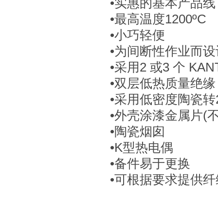
•实惠的基本产品线
•最高温度1200ºC
•小巧轻便
•为间断性作业而设
•采用2 或3 个 KA
•双层低热质量绝缘
•采用低密度陶瓷转2
•外壳涂漆金属片(
•陶瓷烟囱
•K型热电偶
•备件易于更换
•可根据要求提供纤