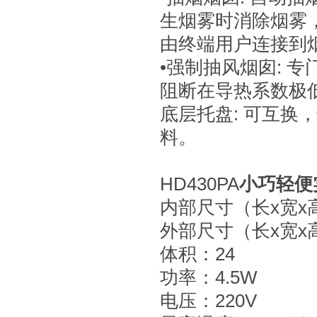
生烟雾时消除烟雾
由终端用户连接到
•强制抽风烟囱: 
阻断在导热系数极
底层托盘: 可互
料。
HD430PA
小巧轻便
内部尺寸（长x宽x高）
外部尺寸（长x宽x高）
体积：24
功率：4.5W
电压：220V