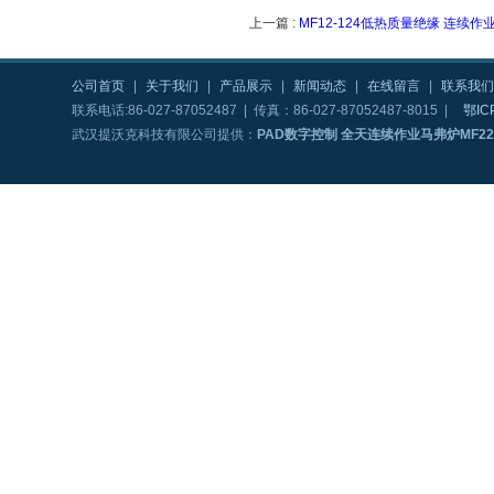
上一篇 :
MF12-124低热质量绝缘 连续作
公司首页
|
关于我们
|
产品展示
|
新闻动态
|
在线留言
|
联系我们
联系电话:86-027-87052487 | 传真：86-027-87052487-8015 |
鄂IC
武汉提沃克科技有限公司提供：
PAD数字控制 全天连续作业马弗炉MF22-