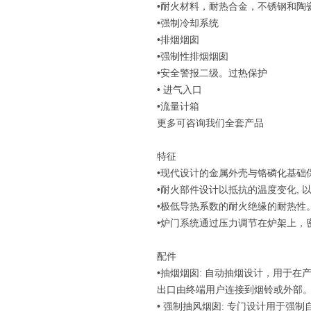
•耐火材料，耐热合金，不锈钢和陶
•强制冷却系统
•排烟烟囱
•强制性排烟烟囱
•安全警报二级。过热保护
• 进气入口
•流量计箱
更多可咨询我们全套产品
特征
•现代设计的金属外壳与铬磷化基础
•耐火部件设计以抵抗的温度变化,
•极低导热系数的耐火绝缘的耐热性
•炉门系统通过压力调节在炉架上，
配件
•抽烟烟囱: 自动抽烟设计，用于
出口由终端用户连接到烟铃或外部
• 强制抽风烟囱: 专门设计用于