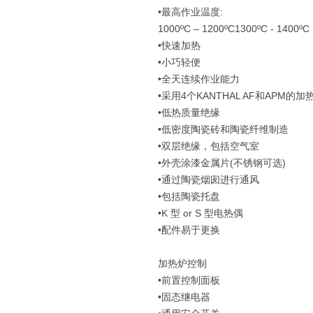
•最高作业温度:
1000ºC – 1200ºC1300ºC - 1400ºC
•快速加热
•小巧轻便
•全天连续作业能力
•采用4个KANTHAL AF和APM的加
•低热质量绝缘
•低密度陶瓷砖和陶瓷纤维制造
•双层绝缘，包括空气室
•外壳涂漆金属片(不锈钢可选)
•通过陶瓷烟囱进行通风
•包括陶瓷托盘
•K 型 or S 型电热偶
•配件易于更换
加热炉控制
•前置控制面板
•固态继电器