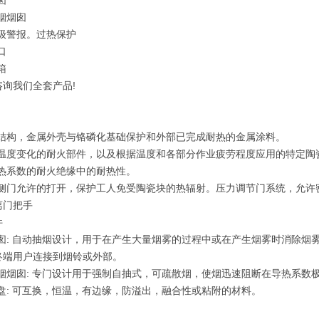
囱
烟烟囱
二级警报。过热保护
口
箱
咨询我们全套产品!
的结构，金属外壳与铬磷化基础保护和外部已完成耐热的金属涂料。
抗温度变化的耐火部件，以及根据温度和各部分作业疲劳程度应用的特定陶
导热系数的耐火绝缘中的耐热性。
弓侧门允许的打开，保护工人免受陶瓷块的热辐射。压力调节门系统，允许
离门把手
件
烟囱: 自动抽烟设计，用于在产生大量烟雾的过程中或在产生烟雾时消除烟雾
终端用户连接到烟铃或外部。
抽烟烟囱: 专门设计用于强制自抽式，可疏散烟，使烟迅速阻断在导热系数
托盘: 可互换，恒温，有边缘，防溢出，融合性或粘附的材料。