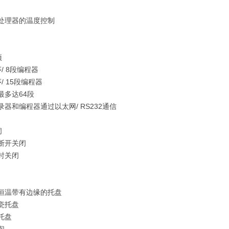
微处理器的温度控制
项
序/ 8段编程器
/ 15段编程器
最多达64段
录器和编程器通过以太网/ RS232通信
闭
断开关闭
时关闭
换恒温带有边缘的托盘
瓷托盘
托盘