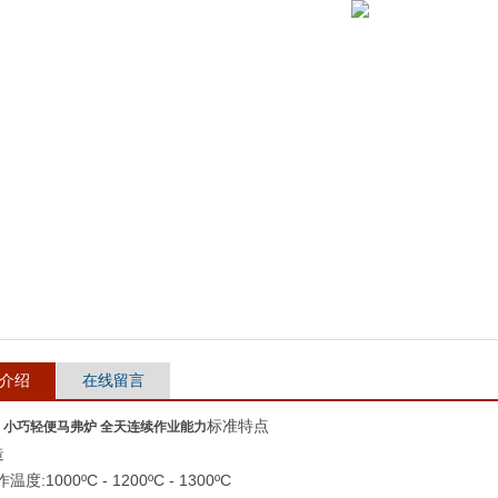
介绍
在线留言
标准特点
小巧轻便马弗炉 全天连续作业能力
造
度:1000ºC - 1200ºC - 1300ºC