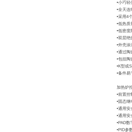
•小巧轻
•全天连
•采用4个
•低热质
•低密
•双层
•外壳涂
•通过
•包括陶
•K型或
•备件易
加热炉
•前置控
•固态继
•通用安
•通用安
•PAD
•PID参