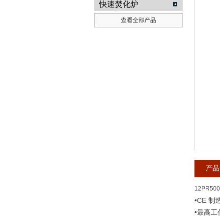
快速焚化炉
查看全部产品
武汉提沃克科技有限公司
产品
12PR500
•CE 制
•最高工作温