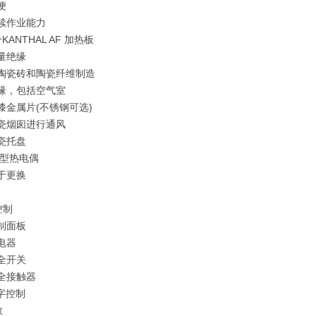
便
续作业能力
KANTHAL AF 加热板
量绝缘
度陶瓷砖和陶瓷纤维制造
绝缘，包括空气室
漆金属片(不锈钢可选)
陶瓷烟囱进行通风
瓷托盘
S型热电偶
于更换
控制
制面板
电器
全开关
全接触器
数字控制
数