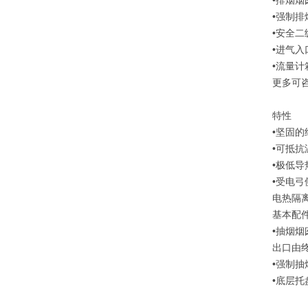
•排烟烟
•强制排
•安全
•进气入
•流量计
更多可
特性
•坚固
•可抵
•极低
•受电
电热隔
基本配
•抽烟
出口由
•强制
•底层