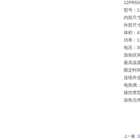
12PR50
型号：12
内部尺寸
外部尺寸
体积：4
功率：
电压：38
加热区间
最高温度
限定时间
连续作
电热偶：
操控类型
加热元件：
上一篇 :