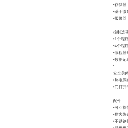
•存储器
•基于
•报警器
控制选
•1个程
•4个程序
•编程器
•数据记
‘
安全关
•热电偶
•门打开
配件
•可互
•耐火陶
•不锈钢