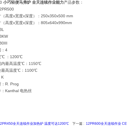
0
小巧轻便马弗炉 全天连续作业能力
产品参数：
PR500
（高度x宽度x深度）：250x350x500 mm
（高度x宽度x深度）：805x640x990mm
3L
13KW
0III
：4
℃ ：1200℃
内最高温度℃：1150℃
业最高温度℃：1100℃
K
：R. Prog
Kanthal 电热丝
12PR450全天连续作业加热炉 温度可达1200℃
下一篇 :
12PR600全天连续作业 