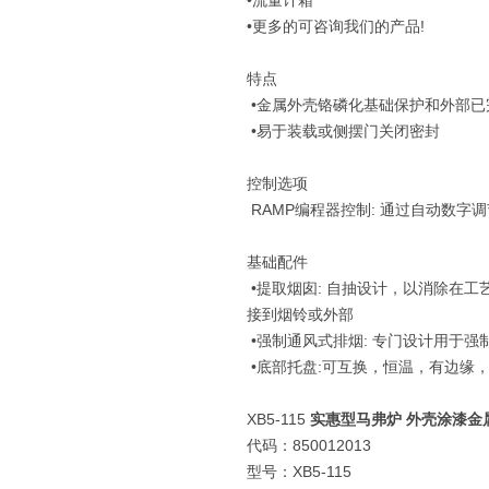
•流量计箱
•更多的可咨询我们的产品!
特点
•金属外壳铬磷化基础保护和外部已
•易于装载或侧摆门关闭密封
控制选项
RAMP编程器控制: 通过自动数
基础配件
•提取烟囱: 自抽设计，以消除在
接到烟铃或外部
•强制通风式排烟: 专门设计用于
•底部托盘:可互换，恒温，有边缘
XB5-115
实惠型马弗炉 外壳涂漆金
代码：850012013
型号：XB5-115