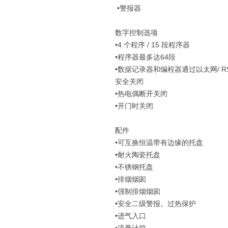
•警报器
数字控制选项
•4 个程序 / 15 段程序器
•程序器最多达64段
•数据记录器和编程器通过以太网/ RS
安全关闭
•热电偶断开关闭
•开门时关闭
配件
•可互换恒温带有边缘的托盘
•耐火陶瓷托盘
•不锈钢托盘
•排烟烟囱
•强制排烟烟囱
•安全二级警报。过热保护
•进气入口