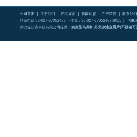
公司首页
|
关于我们
|
产品展示
|
新闻动态
|
在线留言
|
联系我们
联系电话:86-027-87052487 | 传真：86-027-87052487-8015 |
鄂IC
武汉提沃克科技有限公司提供：
实惠型马弗炉 外壳涂漆金属片(不锈钢可选)