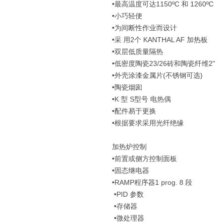
•最高温度可达1150ºC 和 1260ºC
•小巧轻便
•为间断性作业而设计
•采 用2个 KANTHAL AF 加热板
•双层低质量隔热
•低密度陶瓷23/26砖和陶瓷纤维2"
•外壳涂漆金属片(不锈钢可选)
•陶瓷烟囱
•K 型 S型号 电热偶
•配件易于更换
•根据要求采用光纤绝缘
加热炉控制
•前置或侧方控制面板
•固态继电器
•RAMP程序器1 prog. 8 段
•PID 参数
•存储器
•微处理器