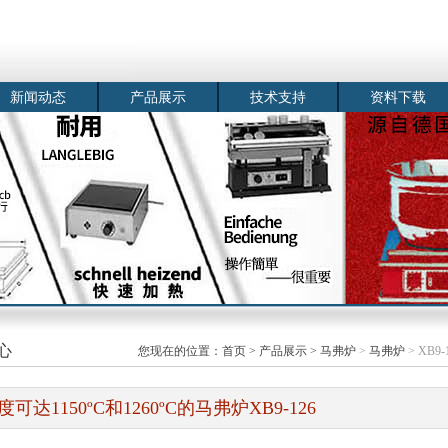
新闻动态
产品展示
技术支持
资料下载
心
您现在的位置：
首页
>
产品展示
>
马弗炉
>
马弗炉
> XB9
度可达1150ºC和1260ºC的马弗炉XB9-126