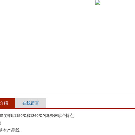
介绍
在线留言
标准特点
温度可达1150ºC和1260ºC的马弗炉
造
基本产品线