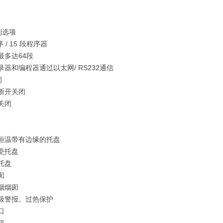
制选项
序 / 15 段程序器
最多达64段
录器和编程器通过以太网/ RS232通信
闭
断开关闭
关闭
换恒温带有边缘的托盘
瓷托盘
托盘
囱
烟烟囱
二级警报。过热保护
口