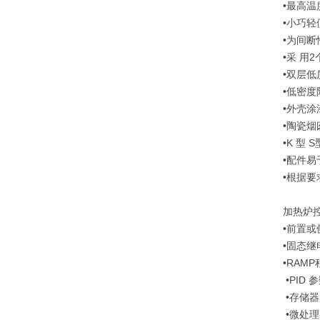
•最高温度
•小巧轻
•为间
•采 用2
•双层低
•低密度
•外壳涂
•陶瓷烟
•K 型 
•配件易
•根据
加热炉
•前置
•固态继
•RAMP程
•PID 
•存储器
•微处理