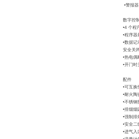
•警报器
数字控
•4 个程
•程序器
•数据记
安全关
•热电偶
•开门时
配件
•可互
•耐火陶
•不锈钢
•排烟烟
•强制排
•安全
•进气入