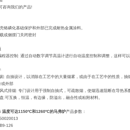
箱
可咨询我们的产品!
外壳铬磷化基础保护和外部已完成耐热金属涂料。
装载或侧摆门关闭密封
项
P编程器控制: 通过自动数字调节高温计进行自动温度控制和调整，这样可
件
烟囱: 自抽设计，以消除在工艺中的大量烟雾，或由于在工艺中的性质，
铃或外部
通风式排烟: 专门设计用于强制自抽式，可疏散烟，使烟迅速阻断在导热系
托盘:可互换，恒温，有边缘，防溢出，融合性或粘附材料。
6
温度可达1150ºC和1260ºC的马弗炉
产品参数：
0020013
9-126