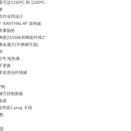
可达1150ºC 和 1260ºC
便
断性作业而设计
个 KANTHAL AF 加热板
质量隔热
陶瓷23/26砖和陶瓷纤维2"
漆金属片(不锈钢可选)
囱
S型号 电热偶
于更换
要求采用光纤绝缘
控制
或侧方控制面板
电器
序器1 prog. 8 段
参数
器