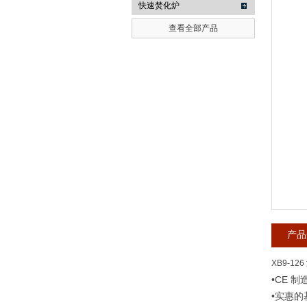
快速焚化炉
查看全部产品
武汉提沃克科技有限公司
产品
XB9-126
•CE 制
•实惠的