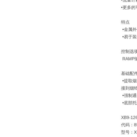
•流量计
•更多的
特点
•金属
•易于
控制选
RAM
基础配
•提取
接到烟
•强制
•底部
XB9-12
代码：85
型号：XB