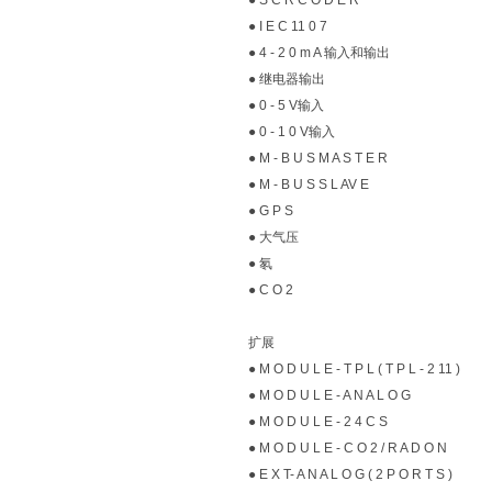
● S C R C O D E R
● I E C 11 0 7
● 4 - 2 0 m A 输入和输出
● 继电器输出
● 0 - 5 V输入
● 0 - 1 0 V输入
● M - B U S M A S T E R
● M - B U S S L AV E
● G P S
● 大气压
● 氡
● C O 2
扩展
● M O D U L E - T P L ( T P L - 2 11 )
● M O D U L E - A N A L O G
● M O D U L E - 2 4 C S
● M O D U L E - C O 2 / R A D O N
● E X T- A N A L O G ( 2 P O R T S )