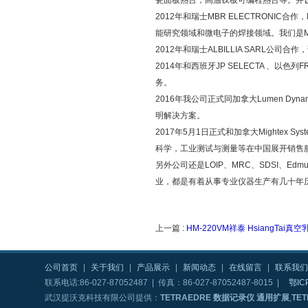
瓷面板熱台，高温钛板可编程熱台等。并设立了
2012年和瑞士MBR ELECTRONIC合作
能研究领域和微电子的焊接领域。我们是MB
2012年和瑞士ALBILLIA SAR
2014年和西班牙JP SELECTA 、以
务。
2016年我公司正式同加拿大Lumen 
明解决方案。
2017年5月1日正式和加拿大Mighte
科学，工业测试与测量等在中国展开销售
另外公司还是LOIP、MRC、SDSI、Edm
业，都是有着从事专业仪器生产有几十年
上一篇 :
HM-220VM祥泰 HsiangTai真
公司首页
|
关于我们
|
产品展示
|
新闻动态
|
在线留言
|
联系我们
联系电话:86-027-87052487 | 传真：86-027-87052487-8015 |
鄂IC
武汉提沃克科技有限公司提供：
TETRAEDRE 数据记录仪 通用扩展
,
TE