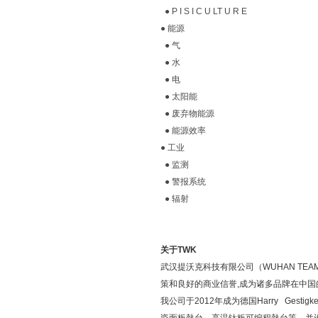
● P I S I C U LT U R E
● 能源
● 气
● 水
● 电
● 太阳能
● 废弃物能源
● 能源效率
● 工业
● 监测
● 警报系统
● 辐射
关于TWK
武汉提沃克科技有限公司（WUHAN TEAM
策和良好的商业信誉,成为诸多品牌在中
我公司于2012年成为德国Harry Ge