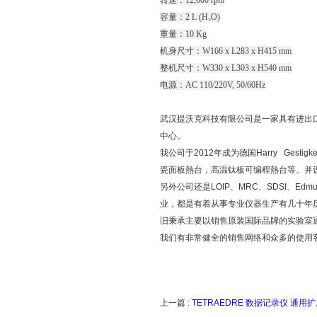
转速：12,000 rpm
容量：2 L (H₂O)
重量：10 Kg
机身尺寸：W166 x L283 x H415 mm
整机尺寸：W330 x L303 x H540 mm
电源：AC 110/220V, 50/60Hz
武汉提沃克科技有限公司是一家具有进出
中心。
我公司于2012年成为德国Harry Ge
瓷面板熱台，高温钛板可编程熱台等。并设立了
另外公司还是LOIP、MRC、SDSI、Edm
业，都是有着从事专业仪器生产有几十年
旧秉承主要以销售原装国际品牌的实验室
我们有非常健全的销售网络和众多的使用
上一篇 :
TETRAEDRE 数据记录仪 通用