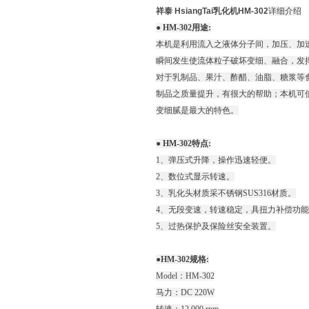
祥泰 HsiangTai乳化机
HM-302
详细介绍
● HM-302用途:
本机是利用流入之液体分子间，加压、加
瞬间发生使流体粒子破坏变细、融合，发
对于乳制品、果汁、酢醋、油脂、糖浆等
制品之质量提升，有很大的帮助；本机可
变细腻是最大的特色。
● HM-302特点:
1、弹压式升降，操作迅速轻便。
2、数位式显示转速。
3、乳化头材质采不锈钢SUS316材质。
4、无段变速，转速稳定，具扭力补偿功
5、过热保护及保险丝安全装置。
●HM-302规格:
Model：HM-302
马力：DC 220W