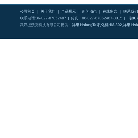
公司首页
|
关于我们
|
产品展示
|
新闻动态
|
在线留言
|
联系我们
联系电话:86-027-87052487 | 传真：86-027-87052487-8015 |
鄂IC
武汉提沃克科技有限公司提供：
祥泰 HsiangTai乳化机HM-302
,
祥泰 Hsi