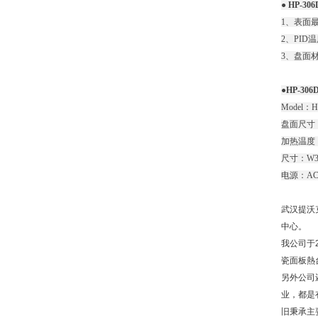
● HP-30
1、表面最
2、PI
3、盘面
●HP-30
Model：H
盘面尺寸：3
加热温度：M
尺寸：W300
电源：AC 22
武汉提沃
中心。
我公司于2
瓷面板熱台
另外公司还
业，都是
旧秉承主