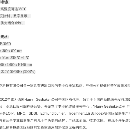
6D特点:
高温度可达350℃
D温度控制，数字显示。
材质为铝合金制。
6D规格:
P-306D
00 x 600 mm
ax. 350 ℃ ±1 ℃
 x L600 x H160 mm
0V, 50/60Hz (3000W)
克科技有限公司是一家具有进出口权的专业仪器贸易商。凭借公司稳健经营的政策和商
012年成为德国Harry Gestigkeit公司中国区总代理、致力于为国内新能源开
，高温钛板可编程熱台等。并设立了专业的维修服务中心，*Harry Gestigkeit
是LOIP、MRC、SDSI、Edmund buhler、Troemner以及Scilogex等
有着从事专业仪器生产有几十年历史的品牌，产品线全面、技术优良。 在现今许多进
要以销售原装国际品牌的实验室通用加热仪器设备的理念。