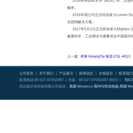
2014年和西班牙JP SELECTA 、以
服务。
2016年我公司正式同加拿大Lumen 
光照明解决方案。
2017年5月1日正式和加拿大Mighte
健康科学，工业测试与测量等在中国展开
上一篇 :
祥泰 HsiangTai 噪音计SL-4013
公司首页
|
关于我们
|
产品展示
|
新闻动态
|
在线留言
|
联系我们
联系电话:86-027-87052487 | 传真：86-027-87052487-8015 |
鄂IC
武汉提沃克科技有限公司提供：
美国 Wenesco 高均匀性加热板
,
美国 W