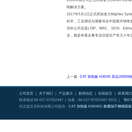
2016年我公司正式同加拿大Lumen 
明解决方案。
2017年5月1日正式和加拿大Mighte
科学，工业测试与测量等在中国展开销售
另外公司还是LOIP、MRC、SDSI、Edm
业，都是有着从事专业仪器生产有几十年
上一篇 :
CAT 加热板 H30/45 高达200
公司首页
|
关于我们
|
产品展示
|
新闻动态
|
在线留言
|
联系我们
联系电话:86-027-87052487 | 传真：86-027-87052487-8015 |
鄂IC
武汉提沃克科技有限公司提供：
CAT 加热板 H30/45C 耐腐蚀不锈钢面板