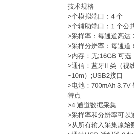
技术规格
>
个模拟端口：4 个
>
个辅助端口：1 个公
>采样率：每通道高达 3
>采样分辨率：每通道 8 
>
内存：无;16GB 可选
>
通信：蓝牙II 类（视
~10m）;USB2接口
>电池：700mAh 3.
特点
>
4 通道数据采集
>
采样率和分辨率可以通
>
从所有输入采集原始