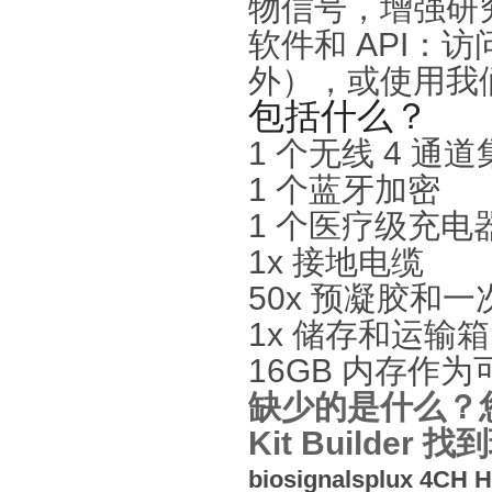
物信号，增强研
软件和
API
：访
外），或使用我
包括什么？
1
个无线
4
通道
1
个蓝牙加密
1
个医疗级充电
1x
接地电缆
50x
预凝胶和一
1x
储存和运输箱
16GB
内存作为
缺少的是什么？
Kit Builder
找到
biosignalsplux 