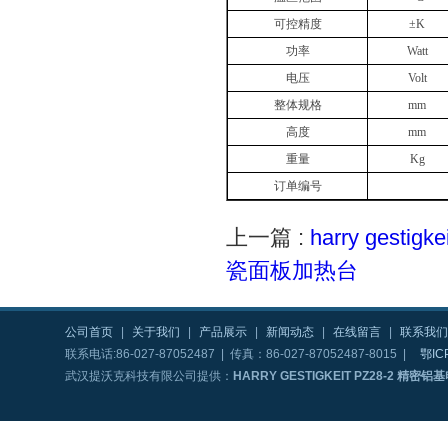
可控精度
±K
功率
Watt
电压
Volt
整体规格
mm
高度
mm
重量
Kg
订单编号
上一篇 :
harry gesti
瓷面板加热台
公司首页
|
关于我们
|
产品展示
|
新闻动态
|
在线留言
|
联系我们
联系电话:86-027-87052487 | 传真：86-027-87052487-8015 |
鄂IC
武汉提沃克科技有限公司提供：
HARRY GESTIGKEIT PZ28-2 精密